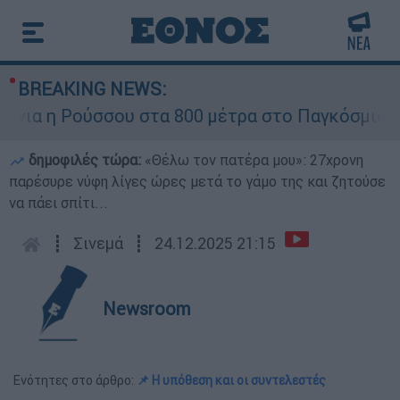
BREAKING NEWS:
ια η Ρούσσου στα 800 μέτρα στο Παγκόσμιο Πρ
δημοφιλές τώρα:
«Θέλω τον πατέρα μου»: 27χρονη
παρέσυρε νύφη λίγες ώρες μετά το γάμο της και ζητούσε
να πάει σπίτι...
┋
Σινεμά
┋
24.12.2025 21:15
Newsroom
Ενότητες στο άρθρο:
📌 Η υπόθεση και οι συντελεστές