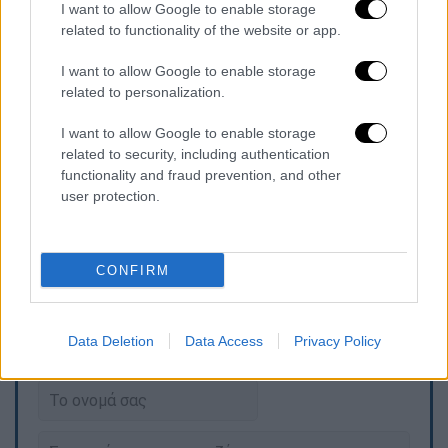
I want to allow Google to enable storage
Καππαδοκίας, και παρακολουθεί τη ζωή του
related to functionality of the website or app.
από την προσφυγιά στην Ελλάδα, την παιδική
του ηλικία στην Κόνιτσα της Ηπείρου, την
I want to allow Google to enable storage
στρατιωτική του θητεία και την πορεία του
related to personalization.
στο Άγιον Όρος, μέχρι να πάρει το μοναχικό
I want to allow Google to enable storage
όνομα Παΐσιος στη Μονή Φιλοθέου.
related to security, including authentication
functionality and fraud prevention, and other
Η ταινία «Άγιος Παΐσιος» θα προβάλλεται
user protection.
στους κινηματογράφους από τις 29
Ιανουαρίου 2026.
CONFIRM
Τα σχολιά σας δημοσιεύονται άμεσα με δική σας ευθύνη. Το
Data Deletion
Data Access
Privacy Policy
ΕΘΝΟΣ θα παρεμβαίνει και τα προσβλητικά σχόλια θα
διαγράφονται