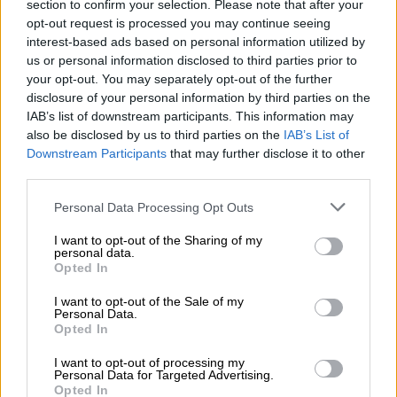
Πότε κάνει πρεμιέρα και ποιοι
section to confirm your selection. Please note that after your
πρωταγωνιστούν
opt-out request is processed you may continue seeing
interest-based ads based on personal information utilized by
us or personal information disclosed to third parties prior to
your opt-out. You may separately opt-out of the further
disclosure of your personal information by third parties on the
Η υπόθεση και οι συντελεστές
IAB’s list of downstream participants. This information may
also be disclosed by us to third parties on the
IAB’s List of
Τη σκηνοθεσία υπογράφει ο Στάμος Τσάμης,
Downstream Participants
that may further disclose it to other
ενώ το σενάριο έγραψε ο Γιώργος Τσιάκκας.
third parties.
Στην ταινία πρωταγωνιστούν οι
Προκόπης
Please note that this website/app uses one or more Google
Personal Data Processing Opt Outs
Αγαθοκλέους, Νικήτας Τσακίρογλου,
services and may gather and store information including but
Χρήστος Λούλης, Δημήτρης Ξανθόπουλος,
not limited to your visit or usage behaviour. You may click to
I want to opt-out of the Sharing of my
personal data.
grant or deny consent to Google and its third-party tags to
Σμαράγδα Σμυρναίου, Γιάννης Στάνκογλου,
Opted In
use your data for below specified purposes in below Google
Γιώργος Αρμένης, Χριστίνα Παυλίδου,
consent section.
I want to opt-out of the Sale of my
Αντώνης Κατσαρής, Παΐσιος Έξαρχος,
Personal Data.
Opted In
Δημήτρης Ήμελλος, Δρόσος Σκώτης,
Δέσποινα Γκάτζιου, Ρηνιώ Κυριαζή, καθώς
I want to opt-out of processing my
Personal Data for Targeted Advertising.
και ο Κώστας Αποστολάκης
.
Opted In