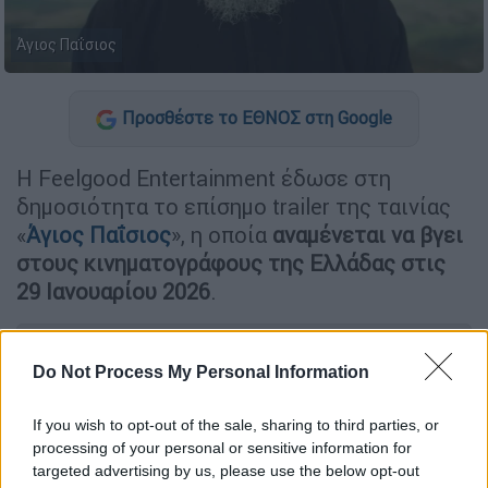
Άγιος Παΐσιος
Προσθέστε το ΕΘΝΟΣ στη Google
Η Feelgood Entertainment έδωσε στη
δημοσιότητα το επίσημο trailer της ταινίας
«
Άγιος Παΐσιος
», η οποία
αναμένεται να βγει
στους κινηματογράφους της Ελλάδας στις
29 Ιανουαρίου 2026
.
ΔΙΑΒΑΣΤΕ ΕΠΙΣΗΣ
Do Not Process My Personal Information
Σινεμά
|
23.12.2025 17:02
If you wish to opt-out of the sale, sharing to third parties, or
Κυκλοφόρησε το τρέιλερ της
processing of your personal or sensitive information for
«Οδύσσειας» του Κρίστοφερ Νόλαν -
targeted advertising by us, please use the below opt-out