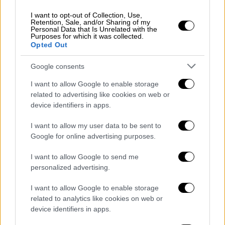
I want to opt-out of Collection, Use,
Retention, Sale, and/or Sharing of my
Personal Data that Is Unrelated with the
Purposes for which it was collected.
Opted Out
Google consents
video
I want to allow Google to enable storage
related to advertising like cookies on web or
device identifiers in apps.
I want to allow my user data to be sent to
Google for online advertising purposes.
Η εταιρεία αναφέρει ότι η ταινία φέρνει για
πρώτη φορά στη μεγάλη οθόνη σκηνές
που
I want to allow Google to send me
δεν έχουν προβληθεί στην τηλεόραση και
personalized advertising.
αφηγείται την ιστορία που συγκίνησε
I want to allow Google to enable storage
εκατομμύρια Έλληνες
. Η ταινία ξεκινά από
related to analytics like cookies on web or
τη γέννηση του Αγίου Παϊσίου, κατά κόσμον
device identifiers in apps.
Αρσενίου Εζνεπίδη, στα Φάρασα της