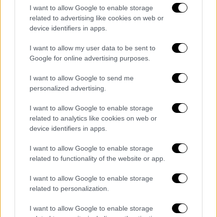
Έλιοτ Βίλαρ (Elliot Villar)
.
I want to allow Google to enable storage
related to advertising like cookies on web or
device identifiers in apps.
I want to allow my user data to be sent to
Google for online advertising purposes.
I want to allow Google to send me
video
personalized advertising.
I want to allow Google to enable storage
related to analytics like cookies on web or
device identifiers in apps.
Το τρέιλερ που κυκλοφόρησε από την
I want to allow Google to enable storage
Universal Pictures ξεκινά με την Μπλαντ
να
related to functionality of the website or app.
υποδύεται μια μετεωρολόγο που ξαφνικά
I want to allow Google to enable storage
κατακλύζεται από μια μυστηριώδη
, εξωγήινη
related to personalization.
δύναμη ενώ παρουσιάζει ζωντανά την
πρόγνωση του καιρού.
I want to allow Google to enable storage