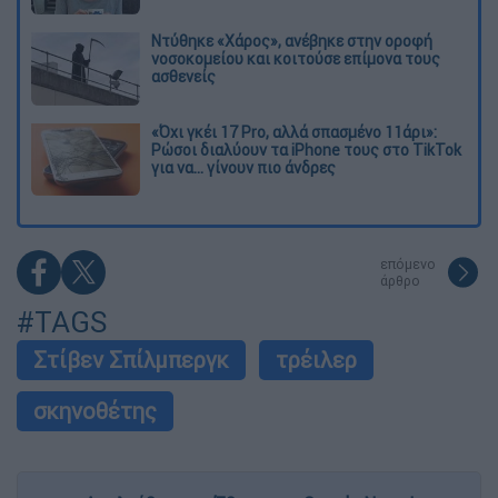
Ντύθηκε «Χάρος», ανέβηκε στην οροφή
νοσοκομείου και κοιτούσε επίμονα τους
ασθενείς
«Όχι γκέι 17 Pro, αλλά σπασμένο 11άρι»:
Ρώσοι διαλύουν τα iPhone τους στο TikTok
για να... γίνουν πιο άνδρες
επόμενο
άρθρο
#TAGS
Στίβεν Σπίλμπεργκ
τρέιλερ
σκηνοθέτης