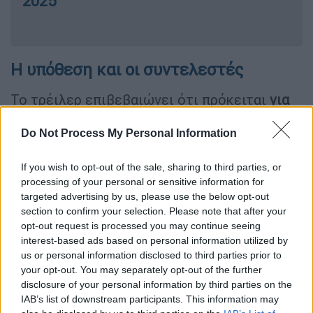
2025
Η υπόθεση και οι συντελεστές
Το τρέιλερ επιβεβαιώνει ότι πρόκειται
για
ένα θρίλερ επιστημονικής φαντασίας
το
οποίο αποτελεί τη θριαμβευτική επιστροφή
Do Not Process My Personal Information
του κορυφαίου
σκηνοθέτη
στο είδος που
If you wish to opt-out of the sale, sharing to third parties, or
αγάπησε και καθόρισε.
processing of your personal or sensitive information for
targeted advertising by us, please use the below opt-out
«
Αν ανακάλυπτες ότι δεν είμαστε μόνοι, αν
section to confirm your selection. Please note that after your
κάποιος σου το έδειχνε, σου το αποδείκνυε,
opt-out request is processed you may continue seeing
θα σε τρόμαζε αυτό
; Αυτό το καλοκαίρι, η
interest-based ads based on personal information utilized by
αλήθεια ανήκει σε επτά δισεκατομμύρια
us or personal information disclosed to third parties prior to
your opt-out. You may separately opt-out of the further
ανθρώπους. Πλησιάζουμε... στην Ημέρα της
disclosure of your personal information by third parties on the
Αποκάλυψης («Disclosure Day»)», αναφέρει η
IAB’s list of downstream participants. This information may
επίσημη σύνοψη.