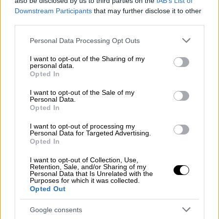
also be disclosed by us to third parties on the
IAB’s List of
Downstream Participants
that may further disclose it to other
third parties.
Βασισμένο σε ιδέα του Σπίλμπεργκ το
σενάριο φέρει την υπογραφή του
Please note that this website/app uses one or more Google
Personal Data Processing Opt Outs
μακροχρόνιου συνεργάτη του, Ντέιβιντ Κεπ
services and may gather and store information including but
not limited to your visit or usage behaviour. You may click to
I want to opt-out of the Sharing of my
(David Koepp) με τον οποίο έχει συνεργαστεί
personal data.
grant or deny consent to Google and its third-party tags to
σε μια σειρά από ταινίες όπως: «Jurassic
Opted In
use your data for below specified purposes in below Google
Park», «Jurassic Park: The Lost World», «War
consent section.
I want to opt-out of the Sale of my
of the Worlds» και «Indiana Jones and the
Personal Data.
Opted In
Kingdom of the Crystal Skull».
I want to opt-out of processing my
Το λαμπερό καστ αποτελείται από τους
Personal Data for Targeted Advertising.
Opted In
Έμιλι Μπλαντ (Emily Blunt), Τζος Ο'Κόνορ
(Josh O'Connor), Κόλιν Φερθ (Colin Firth), Ίβ
I want to opt-out of Collection, Use,
Retention, Sale, and/or Sharing of my
Χιούσον (Eve Hewson), Κόλμαν Ντομίνγκο
Personal Data that Is Unrelated with the
Purposes for which it was collected.
(Colman Domingo) Γουάιτ Ράσελ (Wyatt
Opted Out
Russell), Χένρι Λόιντ-Χιούζ (Henry Lloyd-
Hughes), Μάικλ Γκαστόν (Michael Gaston) και
Google consents