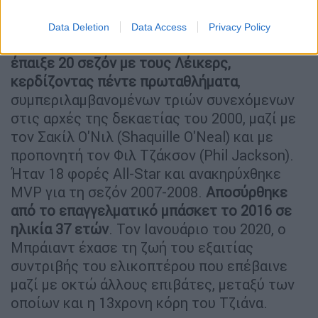
Jordan).
Data Deletion
Data Access
Privacy Policy
Σημειώνεται ότι ο κορυφαίος παίκτης
έπαιξε 20 σεζόν με τους Λέικερς,
κερδίζοντας πέντε πρωταθλήματα
,
συμπεριλαμβανομένων τριών συνεχόμενων
στις αρχές της δεκαετίας του 2000, μαζί με
τον Σακίλ Ο'Νιλ (Shaquille O'Neal) και με
προπονητή τον Φιλ Τζάκσον (Phil Jackson).
Ήταν 18 φορές All-Star και ανακηρύχθηκε
MVP για τη σεζόν 2007-2008.
Αποσύρθηκε
από το επαγγελματικό μπάσκετ το 2016 σε
ηλικία 37 ετών
. Τον Ιανουάριο του 2020, ο
Μπράιαντ έχασε τη ζωή του εξαιτίας
συντριβής του ελικοπτέρου που επέβαινε
μαζί με οκτώ άλλους επιβάτες, μεταξύ των
οποίων και η 13χρονη κόρη του Τζιάνα.