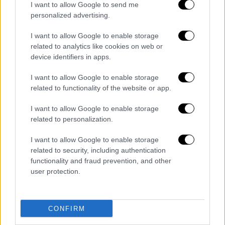
& Trevor White) για λογαριασμό της Star
I want to allow Google to send me
personalized advertising.
Thrower Entertainment και ο Ράιαν Στόουελ
(Ryan Stowell) της Religion of Sports., της
I want to allow Google to enable storage
εταιρίας που ήταν πίσω από το ντοκιμαντέρ
related to analytics like cookies on web or
«Kobe Bryant's Muse». Μαζί τους θα ενώσει
device identifiers in apps.
τις δυνάμεις του και ο Γκόθαμ Τσόπρα
I want to allow Google to enable storage
(Gotham Chopra), ο οποίος συνίδρυσε την
related to functionality of the website or app.
Religion of Sports με τους Τομ Μπρέιντι
(Tom Brady) και Μάικλ Στράχαν (Michael
I want to allow Google to enable storage
related to personalization.
Strahan).
I want to allow Google to enable storage
Σύμφωνα με πηγές που επικαλείται το
related to security, including authentication
δημοσίευμα, το σενάριο είναι ένας
functionality and fraud prevention, and other
συνδυασμός του «Moneyball» και του «Air»,
user protection.
την πρόσφατη ταινία των Μπεν 'Αφλεκ (Ben
Affleck) και Ματ Ντέιμον (Matt Damon) που
πραγματεύεται την προσπάθεια της Nike να
CONFIRM
προσελκύσει τον Μάικλ Τζόρνταν (Michael