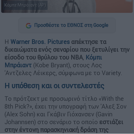
Κόμπε Μπράιαντ (AP)
Προσθέστε το ΕΘΝΟΣ στη Google
Η
Warner Bros. Pictures
απέκτησε τα
δικαιώματα ενός σεναρίου που ξετυλίγει την
είσοδο του θρύλου του NBA
,
Κόμπι
Μπράιαντ
(Kobe Bryant), στους Λος
'Αντζελες Λέικερς, σύμφωνα με το Variety.
Η υπόθεση και οι συντελεστές
Το πρότζεκτ με προσωρινό τίτλο «With the
8th Pick?», έχει την υπογραφή των 'Αλεξ Σον
(Alex Sohn) και Γκάβιν Γιόχανσεν (Gavin
Johannsen) στο σενάριο το οποίο
εστιάζει
στην έντονη παρασκηνιακή δράση της