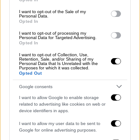
use your data for below specified purposes in below Google
The studio has acquired a spec script
consent section.
I want to opt-out of the Sale of my
Personal Data.
about the 1996 NBA Draft and how
Opted In
Bryant ended up on the Los Angeles
Lakers. Insiders describe the project
I want to opt-out of processing my
Personal Data for Targeted Advertising.
as “Moneyball” meets “Air."
Opted In
https://t.co/p6oaIbyO95
I want to opt-out of Collection, Use,
pic.twitter.com/vkXaUSxfZR
Retention, Sale, and/or Sharing of my
Personal Data that Is Unrelated with the
Purposes for which it was collected.
— Variety (@Variety)
August 24, 2025
Opted Out
Οι φήμες για το έργο
είχαν κινήσει το
Google consents
ενδιαφέρον πολλών στούντιο και
I want to allow Google to enable storage
πλατφορμών streaming
. Μια πηγή
related to advertising like cookies on web or
αποκάλυψε στο Variety ότι η Warner Bros.
device identifiers in apps.
πρόλαβε μια σχετική δημοπρασία και
I want to allow my user data to be sent to
απέκτησε έγκαιρα το σενάριο. Την παραγωγή
Google for online advertising purposes.
θα αναλάβουν οι Τιμ και Τρέβορ Γουάιτ (Tim