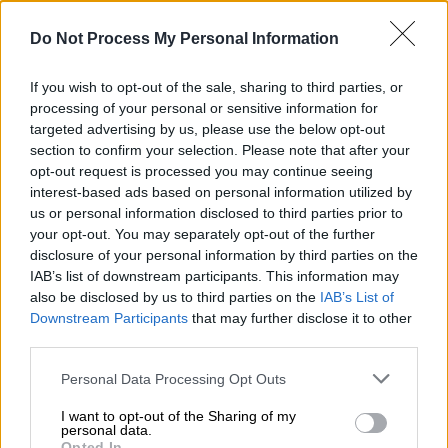
ημέρας του ντραφτ του ΝΒΑ το 1996
.
Do Not Process My Personal Information
Αν και ο Μπράιαντ επιλέχθηκε τελικά στο
13ο pick από τους Σάρλοτ Χόρνετς (οι
If you wish to opt-out of the sale, sharing to third parties, or
οποίοι τον αντάλλαξαν αμέσως με τους
processing of your personal or sensitive information for
Λέικερς), η πλοκή του σεναρίου εξερευνά
targeted advertising by us, please use the below opt-out
section to confirm your selection. Please note that after your
την ιστορία από την οπτική γωνία των Νιου
opt-out request is processed you may continue seeing
Τζέρσεϊ Νετς, οι οποίοι σχεδίαζαν να τον
interest-based ads based on personal information utilized by
επιλέξουν στο νούμερο 8. Ο γενικός
us or personal information disclosed to third parties prior to
διευθυντής της ομάδας, Τζον Νας (John
your opt-out. You may separately opt-out of the further
disclosure of your personal information by third parties on the
Nash) είχε δηλώσει στο παρελθόν ότι ήθελε
IAB’s list of downstream participants. This information may
τον Μπράιαντ αλλά ο προπονητής των Νετς,
also be disclosed by us to third parties on the
IAB’s List of
Τζον Καλιπάρι (John Calipari), είχε αντίθετη
Downstream Participants
that may further disclose it to other
άποψη.
third parties.
Please note that this website/app uses one or more Google
Personal Data Processing Opt Outs
services and may gather and store information including but
A Kobe Bryant movie is in
not limited to your visit or usage behaviour. You may click to
I want to opt-out of the Sharing of my
development at Warner Bros.
personal data.
grant or deny consent to Google and its third-party tags to
Opted In