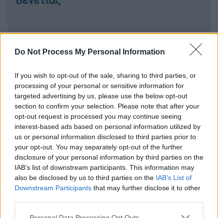
Βενετίας
Οι υψηλες απαιτήσεις
Do Not Process My Personal Information
Περιέγραψε την ταινία ως
ένα πρότζεκτ που
If you wish to opt-out of the sale, sharing to third parties, or
είναι «πολύ κοντά στην καρδιά της»
και για
processing of your personal or sensitive information for
το οποίο θα συνεργαστεί ξανά με την
targeted advertising by us, please use the below opt-out
συμπρωταγωνίστριά της στην ταινία «Cha
section to confirm your selection. Please note that after your
opt-out request is processed you may continue seeing
Cha Real Smooth», Βανέσα Μπούργκχαρντ
interest-based ads based on personal information utilized by
(Vanessa Burghardt). Η Τζόνσον χαρακτήρισε
us or personal information disclosed to third parties prior to
την Μπούργκχαρντ, η οποία έχει διαγνωστεί
your opt-out. You may separately opt-out of the further
με Διαταραχή Αυτιστικού Φάσματος (ΔΑΦ),
disclosure of your personal information by third parties on the
IAB’s list of downstream participants. This information may
μία «απίστευτη ηθοποιό».
also be disclosed by us to third parties on the
IAB’s List of
Downstream Participants
that may further disclose it to other
«Πάντα ένιωθα ότι δεν είμαι έτοιμη να
third parties.
σκηνοθετήσω μια μεγάλου μήκους ταινία.
Δεν έχω αυτοπεποίθηση αλλά, μαζί της,
Please note that this website/app uses one or more Google
Personal Data Processing Opt Outs