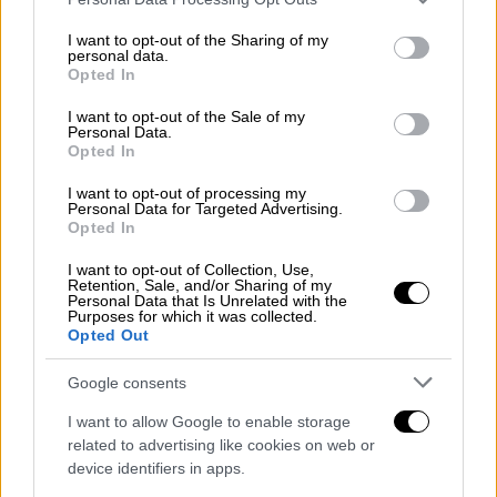
services and may gather and store information including but
νιώθω προστατευμένη και την ξέρω πολύ
not limited to your visit or usage behaviour. You may click to
I want to opt-out of the Sharing of my
καλά
» είπε η Τζόνσον στη συνέντευξη Τύπου
personal data.
grant or deny consent to Google and its third-party tags to
Opted In
απαντώντας σε ερώτηση του Variety.
use your data for below specified purposes in below Google
consent section.
I want to opt-out of the Sale of my
Πέρα από την τιμητική της διάκριση η σταρ
Personal Data.
Opted In
δίνει δυναμικό παρών στο Φεστιβάλ με δύο
ταινίες της.
I want to opt-out of processing my
Personal Data for Targeted Advertising.
Η πρώτη είναι το «Materialists», ένα
Opted In
ρομαντικό δράμα της Σελίν Σονγκ (Celine
I want to opt-out of Collection, Use,
Song), όπου συμπρωταγωνιστεί με τους Κρις
Retention, Sale, and/or Sharing of my
Personal Data that Is Unrelated with the
Έβανς (Chris Evans) και Πέδρο Πασκάλ
Purposes for which it was collected.
Opted Out
(Pedro Pascal) και η δεύτερη ταινία είναι το
«Splitsville» του Μάικλ 'Αντζελο Κοβίνο
Google consents
(Michael Angelo Covino), μια παραγωγή που
I want to allow Google to enable storage
έκανε αίσθηση στις Κάννες. Σε αυτή την
related to advertising like cookies on web or
ταινία, η Τζόνσον
δεν περιορίζεται μόνο
device identifiers in apps.
στον ρόλο της ηθοποιού, αλλά έχει αναλάβει