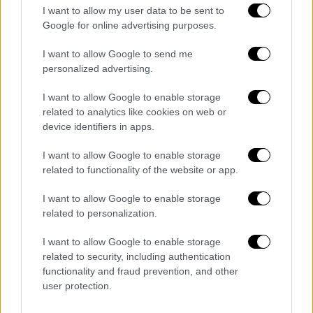
I want to allow my user data to be sent to
και την παραγωγή μέσω της εταιρείας της
,
Google for online advertising purposes.
TeaTime Pictures. Έχοντας συμμετοχή σε μια
ευρεία γκάμα ταινιών ως πρωταγωνίστρια
I want to allow Google to send me
και παραγωγός, μοιράστηκε τις σκέψεις της
personalized advertising.
για το τι αποτελεί επιτυχία στον
I want to allow Google to enable storage
κινηματογράφο σήμερα.
related to analytics like cookies on web or
device identifiers in apps.
Dakota Johnson On Books, Music
And Making Movies About Love In
I want to allow Google to enable storage
related to functionality of the website or app.
The Modern World: “I Learned That
Dating Sucks” – Karlovy Vary Film
I want to allow Google to enable storage
Festival
https://t.co/wgaJJ41Yj4
related to personalization.
— Deadline (@DEADLINE)
July 6,
I want to allow Google to enable storage
2025
related to security, including authentication
functionality and fraud prevention, and other
user protection.
«
Πιστεύω ότι το βαρόμετρο αλλάζει αυτή τη
στιγμή
», παραδέχτηκε η Τζόνσον τονίζοντας