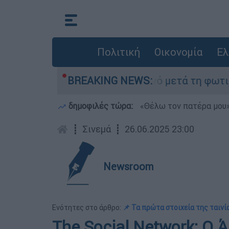
Πολιτική
Οικονομία
Ελ
ίποτα» στο Πόρτο Γερμανό μετά τη φωτιά - Αγών
BREAKING NEWS:
δημοφιλές τώρα:
«Θέλω τον πατέρα μου»:
┋
Σινεμά
┋
26.06.2025 23:00
Newsroom
Ενότητες στο άρθρο:
📌 Τα πρώτα στοιχεία της ταινί
The Social Network: Ο 