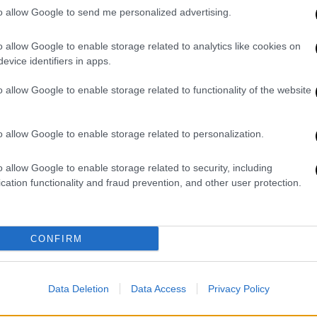
to allow Google to send me personalized advertising.
καλυπτικά άρθρα της Wall Street Journal με
α υπογράφει ο Τζεφ Χόροβιτς (Jeff
o allow Google to enable storage related to analytics like cookies on
ριο του 2021και
αποκάλυψαν σκοτεινές
evice identifiers in apps.
 του μεγαλύτερου κοινωνικού δικτύου στο
o allow Google to enable storage related to functionality of the website
orks At Sony With Aaron Sorkin Set To
o allow Google to enable storage related to personalization.
 WSJ's 'The Facebook Files'
o allow Google to enable storage related to security, including
cation functionality and fraud prevention, and other user protection.
, 2025
he Social Network», είχε εκφράσει
CONFIRM
ένα σίκουελ και τα γεγονότα της 6ης
τέλεσαν την έμπνευση
. «Κατηγορώ το
χε δηλώσει το περασμένο χρόνο στο podcast
Data Deletion
Data Access
Privacy Policy
τερες εξηγήσεις, λέγοντας μόνο τη φράση: