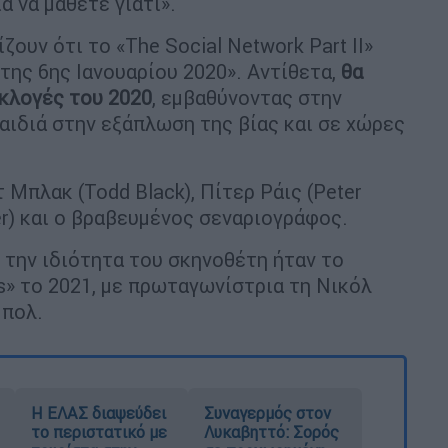
α να μάθετε γιατί».
ουν ότι το «The Social Network Part II»
α της 6ης Ιανουαρίου 2020». Αντίθετα,
θα
εκλογές του 2020
, εμβαθύνοντας στην
αιδιά στην εξάπλωση της βίας και σε χώρες
 Μπλακ (Todd Black), Πίτερ Ράις (Peter
er) και ο βραβευμένος σεναριογράφος.
 την ιδιότητα του σκηνοθέτη ήταν το
s» το 2021, με πρωταγωνίστρια τη Νικόλ
Μπολ.
Η ΕΛΑΣ διαψεύδει
Συναγερμός στον
το περιστατικό με
Λυκαβηττό: Σορός