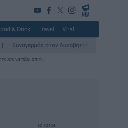
ood & Drink
Travel
Viral
αγερμός στον Λυκαβηττό: Σορός σε προχωρημέν
τούσε να πάει σπίτι...