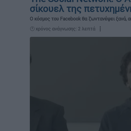
σίκουελ της πετυχημέν
Ο κόσμος του Facebook θα ζωντανέψει ξανά, α
🕛 χρόνος ανάγνωσης: 2 λεπτά ┋