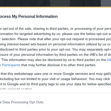
ocess My Personal Information
to opt-out of the sale, sharing to third parties, or processing of your per
formation for targeted advertising by us, please use the below opt-out s
r selection. Please note that after your opt-out request is processed y
eing interest-based ads based on personal information utilized by us or
disclosed to third parties prior to your opt-out. You may separately opt-
losure of your personal information by third parties on the IAB’s list of
 το ΕΘΝΟΣ στη Google
. This information may also be disclosed by us to third parties on the
IA
Participants
that may further disclose it to other third parties.
 του 2010 «The Social Network»
βρίσκεται
 that this website/app uses one or more Google services and may gath
Όσκαρ
σεναριογράφο και
σκηνοθέτη
Άαρον
including but not limited to your visit or usage behaviour. You may click 
 to Google and its third-party tags to use your data for below specifi
ogle consent section.
l Data Processing Opt Outs