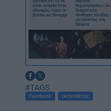
πίστευα ότι το να
ακραίες
είσαι outsider ήταν
θερμοκρασίες»: Σε
αδυναμία, τώρα το
δραματικές
βλέπω ως δύναμη»
συνθήκες χιλιάδες
μετανάστες στη
Θέουτα
#TAGS
Facebook
σκηνοθέτης