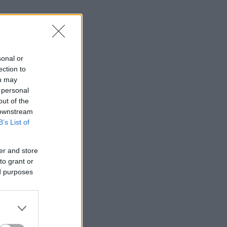
sonal or
ection to
ou may
 personal
out of the
 downstream
B’s List of
er and store
to grant or
ed purposes