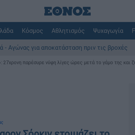
λάδα
Κόσμος
Αθλητισμός
Ψυχαγωγία
F
ας για αποκατάσταση πριν τις βροχές
Συν
 27χρονη παρέσυρε νύφη λίγες ώρες μετά το γάμο της και ζη
ας
Άαρον Σόρκιν ετοιμάζει το