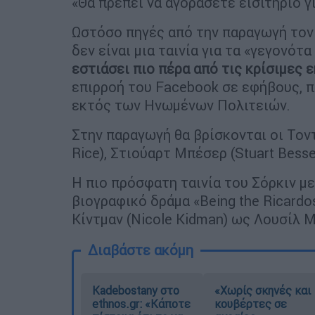
«Θα πρέπει να αγοράσετε εισιτήριο γι
Ωστόσο πηγές από την παραγωγή τονίζ
δεν είναι μια ταινία για τα «γεγονότ
εστιάσει πιο πέρα από τις κρίσιμες 
επιρροή του Facebook σε εφήβους, π
εκτός των Ηνωμένων Πολιτειών.
Στην παραγωγή θα βρίσκονται οι Τοντ
Rice), Στιούαρτ Μπέσερ (Stuart Bess
Η πιο πρόσφατη ταινία του Σόρκιν με
βιογραφικό δράμα «Being the Ricardo
Κίντμαν (Nicole Kidman) ως Λουσίλ 
Διαβάστε ακόμη
Kadebostany στο
«Χωρίς σκηνές και
ethnos.gr: «Κάποτε
κουβέρτες σε