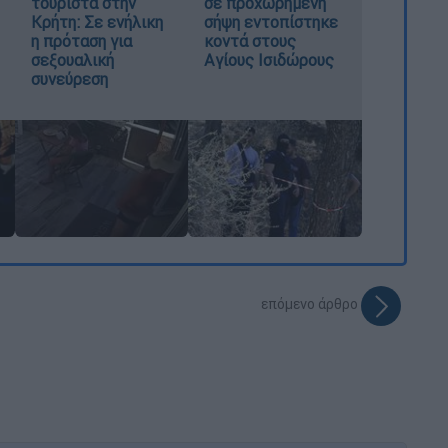
τουρίστα στην
σε προχωρημένη
Κρήτη: Σε ενήλικη
σήψη εντοπίστηκε
η πρόταση για
κοντά στους
σεξουαλική
Αγίους Ισιδώρους
συνεύρεση
επόμενο άρθρο