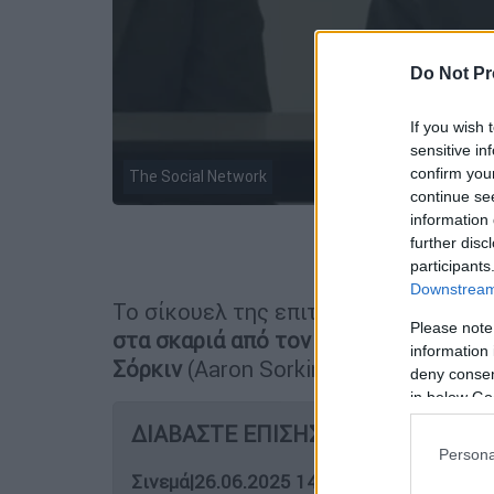
Do Not Pr
If you wish 
sensitive in
confirm you
The Social Network
continue se
information 
further disc
Προσθέστε
participants
Downstream 
Το σίκουελ της επιτυχημένης ταινίας
Please note
στα σκαριά από τον βραβευμένο με 
information 
Σόρκιν
(Aaron Sorkin).
deny consent
in below Go
ΔΙΑΒΑΣΤΕ ΕΠΙΣΗΣ
Persona
Σινεμά
|
26.06.2025 14:58