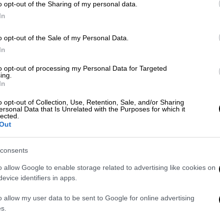
o opt-out of the Sharing of my personal data.
οθέτης της επόμενης ταινίας Τζέιμς
In
o opt-out of the Sale of my Personal Data.
In
ίας
to opt-out of processing my Personal Data for Targeted
ing.
In
 στο επίκεντρο το
Facebook
ενώ
ενδέχεται
o opt-out of Collection, Use, Retention, Sale, and/or Sharing
λεια του «The Social Network Part II»
από
ersonal Data that Is Unrelated with the Purposes for which it
lected.
Out
ινία σε σκηνοθεσία Ντέβιντ Φίντσερ (David
Jesse Eisenberg) στον πρωταγωνιστικό ρόλο,
consents
υ Facebook
από τον Μαρκ Ζούκερμπεργκ
o allow Google to enable storage related to advertising like cookies on
ομμύρια δολάρια στο παγκόσμιο box office
evice identifiers in apps.
ς για Όσκαρ και απέσπασε τρία
o allow my user data to be sent to Google for online advertising
σκαρ Διασκευασμένου Σεναρίου για τον
s.