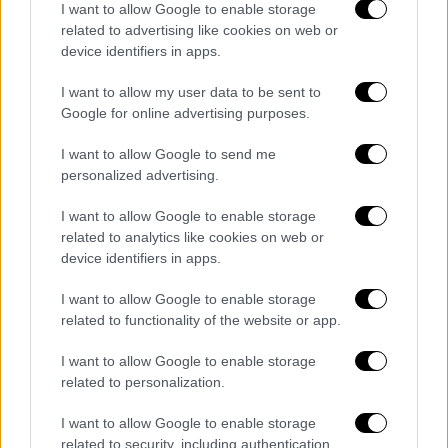
I want to allow Google to enable storage
κοινότητα, παρουσιάζοντας τον εαυτό της
related to advertising like cookies on web or
ως μέλος του Κινήματος Αντιρρησιών
device identifiers in apps.
Συνείδησης.
I want to allow my user data to be sent to
Γίνεται η μοναδική γυναίκα που συγκατοικεί
Google for online advertising purposes.
με ηγετικά στελέχη της ΕΤΑ, παρέχοντας
I want to allow Google to send me
κρίσιμες πληροφορίες. Καθώς η αποστολή
personalized advertising.
της προχωρά, εκείνη αντιμετωπίζει τον
κίνδυνο αποκάλυψης, ζώντας μια διπλή ζωή
I want to allow Google to enable storage
γεμάτη φόβο και απομόνωση, ενώ έρχεται
related to analytics like cookies on web or
device identifiers in apps.
αντιμέτωπη με τις συνέπειες των επιλογών
της.
I want to allow Google to enable storage
related to functionality of the website or app.
I want to allow Google to enable storage
related to personalization.
I want to allow Google to enable storage
related to security, including authentication