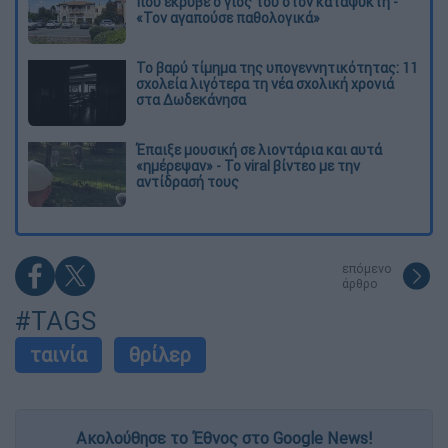
που έκρυβε ο γιος του στον καταψύκτη -
«Τον αγαπούσε παθολογικά»
Το βαρύ τίμημα της υπογεννητικότητας: 11
σχολεία λιγότερα τη νέα σχολική χρονιά
στα Δωδεκάνησα
Έπαιξε μουσική σε λιοντάρια και αυτά
«ημέρεψαν» - Το viral βίντεο με την
αντίδρασή τους
επόμενο
άρθρο
#TAGS
ταινία
θρίλερ
Ακολούθησε το Έθνος στο Google News!