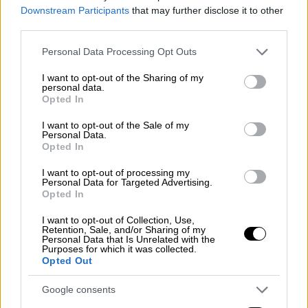
διεισδύει σε μια εγκληματική οργάνωση με
Downstream Participants
that may further disclose it to other
αποστολή να την εξαρθρώσει εκ των έσω.
third parties.
Όμως τίποτα δεν πηγαίνει όπως
Please note that this website/app uses one or more Google
Personal Data Processing Opt Outs
σχεδιάστηκε. Οι ρόλοι μπερδεύονται, οι
services and may gather and store information including but
πιστοί αποδεικνύονται προδότες και η ίδια
not limited to your visit or usage behaviour. You may click to
I want to opt-out of the Sharing of my
personal data.
παγιδεύεται ανάμεσα σε δύο κόσμους —
grant or deny consent to Google and its third-party tags to
Opted In
use your data for below specified purposes in below Google
χωρίς τρόπο διαφυγής. Καθώς οι ισορροπίες
consent section.
I want to opt-out of the Sale of my
γίνονται θανάσιμες, αναγκάζεται να διαλέξει
Personal Data.
πλευρά: Θα παραμείνει πράκτορας ή θα
Opted In
μετατραπεί σε κάτι άλλο;
I want to opt-out of processing my
Personal Data for Targeted Advertising.
Στα τέλη της δεκαετίας του ’90
, η νεαρή
Opted In
αστυνομικός Έλενα Τεχάδα αναλαμβάνει μια
I want to opt-out of Collection, Use,
αποστολή με υψηλό ρίσκο: να διεισδύσει
Retention, Sale, and/or Sharing of my
Personal Data that Is Unrelated with the
στην οργάνωση ΕΤΑ, υιοθετώντας την
Purposes for which it was collected.
Opted Out
ψεύτικη ταυτότητα της Αράντσα Μπεραδρέ.
Ως μόλις 20 ετών, καταφέρνει να
Google consents
ενσωματωθεί στην αριστερή εθνικιστική