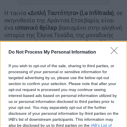
Η ταινία
«Διπλή Ταυτότητα» (La Infiltrada)
, σε
σκηνοθεσία της Αράντσα Ετσεβαρία, είναι
ένα
ισπανικό θρίλερ
βασισμένο στην αληθινή
ιστορία της Έλενα Τεχάδα, της μοναδικής
αστυνομικού που κατάφερε να διεισδύσει
στην τρομοκρατική οργάνωση ΕΤΑ.
Do Not Process My Personal Information
ΔΙΑΒΑΣΤΕ ΕΠΙΣΗΣ
If you wish to opt-out of the sale, sharing to third parties, or
processing of your personal or sensitive information for
targeted advertising by us, please use the below opt-out
Σινεμά
|
14.06.2025 16:35
section to confirm your selection. Please note that after your
Athens Pride: Queer ταινίες και
opt-out request is processed you may continue seeing
σειρές που αξίζουν την προσοχή σας
interest-based ads based on personal information utilized by
us or personal information disclosed to third parties prior to
your opt-out. You may separately opt-out of the further
disclosure of your personal information by third parties on the
IAB’s list of downstream participants. This information may
Μια γυναίκα με σκοτεινό παρελθόν
also be disclosed by us to third parties on the
IAB’s List of