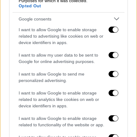
Purposes for which it was collected.
Opted Out
πολυπληθές καστ.
Google consents
Και συγκεκριμένα περιλαμβάνει τους Μπίλι
Κρούνταπ (Billy Crudup), Λόρα Ντερν (Laura
I want to allow Google to enable storage
Dern), Ράιλι Κιου (Riley Keough), Γκρέις
related to advertising like cookies on web or
device identifiers in apps.
Έντουαρντς (Grace Edwards), Στέισι Κιτς
(Stacy Keach), Πάτρικ Γουίλσον (Patrick
I want to allow my user data to be sent to
Wilson), Τζιμ Μπρόουντμπεντ (Jim
Google for online advertising purposes.
Broadbent), Ιβ Χιούσον (Eve Hewson) και
I want to allow Google to send me
Γκρέτα Γκέργουιγκ (Greta Gerwig), μεταξύ
personalized advertising.
άλλων.
I want to allow Google to enable storage
George Clooney, Adam Sandler's 'Jay
related to analytics like cookies on web or
Kelly' From Noah Baumbach Lands
device identifiers in apps.
Awards Season Release
I want to allow Google to enable storage
https://t.co/AAhJCpwW0q
related to functionality of the website or app.
— The Hollywood Reporter (@THR)