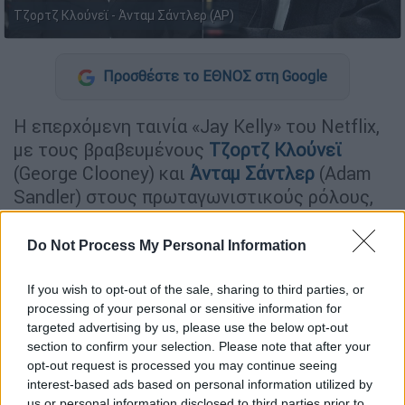
Τζορτζ Κλούνεϊ - Άνταμ Σάντλερ (AP)
Προσθέστε το ΕΘΝΟΣ στη Google
Η επερχόμενη ταινία «Jay Kelly» του Netflix,
με τους βραβευμένους
Τζορτζ Κλούνεϊ
(George Clooney) και
Άνταμ Σάντλερ
(Adam
Sandler) στους πρωταγωνιστικούς ρόλους,
αναμένεται να κάνει αισθητή την παρουσία
της στην κούρσα των φετινών βραβείων
.
Do Not Process My Personal Information
If you wish to opt-out of the sale, sharing to third parties, or
ΔΙΑΒΑΣΤΕ ΕΠΙΣΗΣ
processing of your personal or sensitive information for
targeted advertising by us, please use the below opt-out
Σινεμά
|
06.05.2025 23:00
section to confirm your selection. Please note that after your
Ρόμπερτ Ντε Νίρο και Τζένα
opt-out request is processed you may continue seeing
Ορτέγκα θα συμπρωταγωνιστήσουν
interest-based ads based on personal information utilized by
us or personal information disclosed to third parties prior to