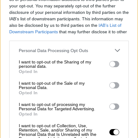
στη νέα ταινία του Ντέιβιντ Ο. Ράσελ
your opt-out. You may separately opt-out of the further
disclosure of your personal information by third parties on the
IAB’s list of downstream participants. This information may
also be disclosed by us to third parties on the
IAB’s List of
Η υπόθεση και οι συντελεστές
Downstream Participants
that may further disclose it to other
third parties.
Η ταινία, σε σκηνοθεσία του καταξιωμένου
Please note that this website/app uses one or more Google
Personal Data Processing Opt Outs
Νόα Μπόμπακ (Noah Baumbach),
θα
services and may gather and store information including but
κυκλοφορήσει στις κινηματογραφικές
not limited to your visit or usage behaviour. You may click to
I want to opt-out of the Sharing of my
personal data.
αίθουσες στις 14 Νοεμβρίου
, πριν γίνει
grant or deny consent to Google and its third-party tags to
Opted In
use your data for below specified purposes in below Google
διαθέσιμη για streaming στην πλατφόρμα
consent section.
τρεις εβδομάδες αργότερα, στις 5
I want to opt-out of the Sale of my
Personal Data.
Δεκεμβρίου. Τζορτζ Κλούνεϊ και Άνταμ
Opted In
Σάντλερ έχουν αναλάβει τους
I want to opt-out of processing my
πρωταγωνιστικούς ρόλους.
Personal Data for Targeted Advertising.
Opted In
Ο Μπόμπακ συνυπογράφει το σενάριο μαζί
I want to opt-out of Collection, Use,
με την Έμιλι Μόρτιμερ (Emily Mortimer), η
Retention, Sale, and/or Sharing of my
Personal Data that Is Unrelated with the
οποία συμμετέχει επίσης στο λαμπερό και