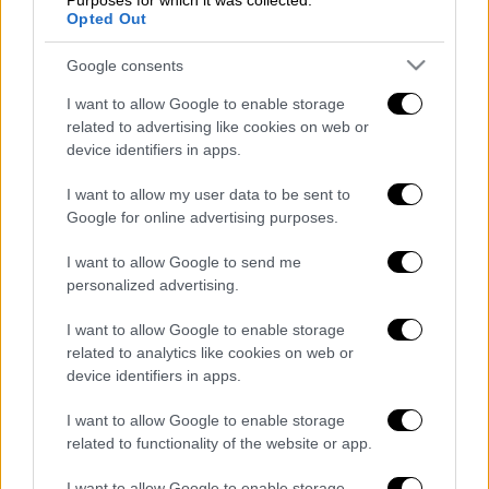
προσπάθησαν να την επαναφέρουν, χωρίς
Purposes for which it was collected.
Opted Out
όμως να το καταφέρουν. Το γεγονός αυτό
ονομάζεται «φαινόμενο του Λαζάρου» ή
Google consents
νεκροφάνεια.
I want to allow Google to enable storage
related to advertising like cookies on web or
Σύμφωνα με ειδικούς, μέχρι στιγμής έχουν
device identifiers in apps.
καταγραφεί
38 τέτοιες περιπτώσεις σε όλο
τον κόσμο.
I want to allow my user data to be sent to
Google for online advertising purposes.
Μάλιστα, εξηγούν ότι ορισμένα φάρμακα,
που χορηγούνται σε ασθενείς σε
I want to allow Google to send me
personalized advertising.
καταστάσεις κρίσης, μπορούν ακόμη και
να
«αναστήσουν» προσωρινά τους ασθενείς
.
I want to allow Google to enable storage
related to analytics like cookies on web or
Διαβάστε ακόμη
device identifiers in apps.
Kadebostany στο ethnos.gr: «Κάποτε
I want to allow Google to enable storage
πίστευα ότι το να είσαι outsider ήταν
related to functionality of the website or app.
αδυναμία, τώρα το βλέπω ως δύναμη»
I want to allow Google to enable storage