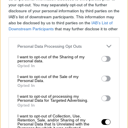
Προσθέστε το ΕΘΝΟΣ στη Google
your opt-out. You may separately opt-out of the further
disclosure of your personal information by third parties on the
IAB’s list of downstream participants. This information may
Ένα σπάνιο περιστατικό και αναγνωρισμένο
also be disclosed by us to third parties on the
IAB’s List of
ιατρικό φαινόμενο καταγράφηκε
Downstream Participants
that may further disclose it to other
στην πόλη Chandigarh, στην Ινδία. Σύμφωνα
third parties.
με το Russia Today, μία γυναίκα 45 ετών,
Please note that this website/app uses one or more Google
Personal Data Processing Opt Outs
μετά από χρόνια αποφρακτική
services and may gather and store information including but
πνευμονοπάθεια, πέθανε σε νοσοκομείο της
not limited to your visit or usage behaviour. You may click to
I want to opt-out of the Sharing of my
personal data.
grant or deny consent to Google and its third-party tags to
πόλης. Ενημερώθηκαν οι συγγενείς της και
Opted In
use your data for below specified purposes in below Google
στη συνέχεια ένα ασθενοφόρο ξεκίνησε να
consent section.
I want to opt-out of the Sale of my
μεταφέρει τη σορό της στο σπίτι, για να
Personal Data.
Opted In
ετοιμάσουν την κηδεία της.
I want to opt-out of processing my
Κατά τη διαδρομή, όμως, η γυναίκα
Personal Data for Targeted Advertising.
Opted In
κουνήθηκε. Σε κατάσταση σοκ οι συγγενείς
της ζήτησαν τη μεταφορά της σε άλλο
I want to opt-out of Collection, Use,
Retention, Sale, and/or Sharing of my
νοσοκομείο. Εκεί, οι γιατροί
Personal Data that Is Unrelated with the