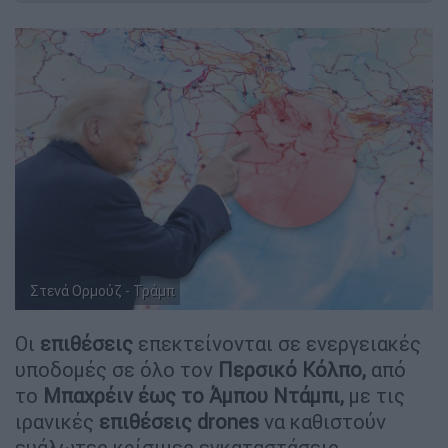
Στενά Ορμούζ - Τράμπ
Οι
επιθέσεις
επεκτείνονται σε ενεργειακές
υποδομές σε όλο τον
Περσικό Κόλπο,
από
το
Μπαχρέιν έως το Άμπου Ντάμπι,
με τις
ιρανικές
επιθέσεις drones
να καθιστούν
ευάλωτες κρίσιμες εγκαταστάσεις.