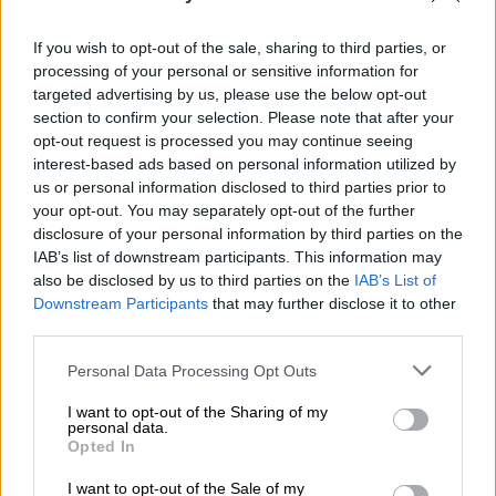
Ras Laffan.
If you wish to opt-out of the sale, sharing to third parties, or
Αναλυτές εκτιμούν ότι το Ιράν αξιοποιεί την
processing of your personal or sensitive information for
targeted advertising by us, please use the below opt-out
«
ασύμμετρη ισχύ του φόβου
»,
δείχνοντας
section to confirm your selection. Please note that after your
πρόθυμο να κλιμακώσει περαιτέρω.
«Έχουν
opt-out request is processed you may continue seeing
σχεδιαστεί και άλλα “χαρτιά” που θα
interest-based ads based on personal information utilized by
χρησιμοποιηθούν την κατάλληλη στιγμή»,
us or personal information disclosed to third parties prior to
your opt-out. You may separately opt-out of the further
προειδοποίησε Ιρανός αξιωματούχος, με
disclosure of your personal information by third parties on the
αναφορές ακόμη και σε πιθανές επιθέσεις σε
IAB’s list of downstream participants. This information may
μονάδες αφαλάτωσης.
also be disclosed by us to third parties on the
IAB’s List of
Downstream Participants
that may further disclose it to other
Στην
Ευρώπη
, οι ανησυχίες επικεντρώνονται
third parties.
σε ύφεση και νέο κύμα προσφύγων. Η
Please note that this website/app uses one or more Google
Personal Data Processing Opt Outs
Ιταλίδα πρωθυπουργός Τζόρτζια Μελόνι
services and may gather and store information including but
έκανε λόγο για ανάγκη προετοιμασίας
not limited to your visit or usage behaviour. You may click to
I want to opt-out of the Sharing of my
personal data.
κλεισίματος συνόρων, ενώ η αποστολή
grant or deny consent to Google and its third-party tags to
Opted In
use your data for below specified purposes in below Google
ναυτικών δυνάμεων στα Στενά του Ορμούζ
consent section.
I want to opt-out of the Sale of my
θεωρείται πολιτικά επικίνδυνη.