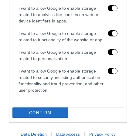
διμερή.
I want to allow Google to enable storage
related to analytics like cookies on web or
Ωστόσο, αναλυτές προειδοποιούν ότι το
device identifiers in apps.
ιρανικό καθεστώς έχει ήδη μεταβληθεί προς
I want to allow Google to enable storage
πιο σκληρή και εθνικιστική κατεύθυνση,
related to functionality of the website or app.
καθιστώντας πιο δύσκολη οποιαδήποτε
διαπραγμάτευση.
I want to allow Google to enable storage
related to personalization.
I want to allow Google to enable storage
related to security, including authentication
functionality and fraud prevention, and other
user protection.
CONFIRM
Data Deletion
Data Access
Privacy Policy