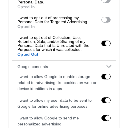
Personal Data.
Opted In
Στις
ΗΠΑ
, ο Ντόναλντ Τραμπ εμφανίζεται
I want to opt-out of processing my
«πιο οργισμένος από ποτέ»,
σύμφωνα με
Personal Data for Targeted Advertising.
πληροφορίες, ασκώντας κριτική τόσο σε
Opted In
Ευρωπαίους συμμάχους όσο και σε στελέχη
I want to opt-out of Collection, Use,
της κυβέρνησής του. Την ίδια ώρα,
Retention, Sale, and/or Sharing of my
Personal Data that Is Unrelated with the
καταγράφονται τριγμοί ακόμη και στη σχέση
Purposes for which it was collected.
Opted Out
με το Ισραήλ, καθώς υπάρχουν
διαφοροποιήσεις στους στόχους των
Google consents
επιθέσεων.
I want to allow Google to enable storage
Η διπλωματία παραμένει σε αδιέξοδο, με
related to advertising like cookies on web or
device identifiers in apps.
ελάχιστες ρεαλιστικές επιλογές
αποκλιμάκωσης. Τα πιθανά σενάρια για το
I want to allow my user data to be sent to
τέλος του πολέμου περιλαμβάνουν έναν
Google for online advertising purposes.
παρατεταμένο πόλεμο με υποχώρηση του
I want to allow Google to send me
Ιράν, μια μονομερή «κήρυξη νίκης» από τις
personalized advertising.
ΗΠΑ ή μια συμφωνία – περιφερειακή ή