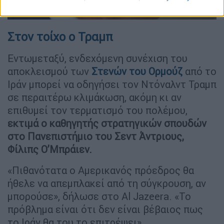
Ντόναλντ Τραμπ (AP)
Στον τοίχο ο Τραμπ
Εντωμεταξύ, ενδεχόμενη συνέχιση του
αποκλεισμού των
Στενών του Ορμούζ
από το
Ιράν μπορεί να οδηγήσει τον Ντόναλντ Τραμπ
σε περαιτέρω κλιμάκωση, ακόμη κι αν
επιθυμεί τον τερματισμό του πολέμου,
εκτιμά ο καθηγητής στρατηγικών σπουδών
στο Πανεπιστήμιο του Σεντ Άντριους,
Φίλιπς Ο’Μπράιεν.
«Πιθανότατα ο Αμερικανός πρόεδρος θα
ήθελε να απεμπλακεί από τη σύγκρουση, αν
μπορούσε», δήλωσε στο Al Jazeera. «Το
πρόβλημα είναι ότι δεν είναι βέβαιος πως
το Ιράν θα του το επιτρέψει».