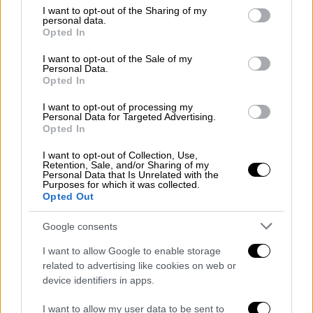
ενώ κάλεσε τον Ουκρανό πρόεδρο
not limited to your visit or usage behaviour. You may click to
I want to opt-out of the Sharing of my
personal data.
grant or deny consent to Google and its third-party tags to
Βολοντίμιρ Ζελένσκι να προκηρύξει
Opted In
use your data for below specified purposes in below Google
εκλογές
. «Σε πολλά σημεία – στο ζήτημα της
consent section.
I want to opt-out of the Sale of my
πιθανής ένταξης στο ΝΑΤΟ, στο θέμα των
Personal Data.
Opted In
εδαφών και στο γεγονός ότι η Ουκρανία
συνεχίζει να χάνει στρατηγικής σημασίας
I want to opt-out of processing my
Personal Data for Targeted Advertising.
περιοχές – οι θέσεις μας συμπίπτουν»,
Opted In
δήλωσε ο εκπρόσωπος του Κρεμλίνου,
Ντμίτρι Πεσκόφ, απευθυνόμενος σε
I want to opt-out of Collection, Use,
Retention, Sale, and/or Sharing of my
δημοσιογράφους, μεταξύ των οποίων και
Personal Data that Is Unrelated with the
Purposes for which it was collected.
του AFP.
Opted Out
Όπως μεταδίδει το AFP, ο Πεσκόφ
Google consents
χαρακτήρισε τις δηλώσεις του Τραμπ
I want to allow Google to enable storage
«ιδιαιτέρως σημαντικές». Ο Τραμπ
related to advertising like cookies on web or
υποστήριξε ακόμη ότι η Ρωσία βρίσκεται σε
device identifiers in apps.
ενισχυμένη διαπραγματευτική θέση όσον
I want to allow my user data to be sent to