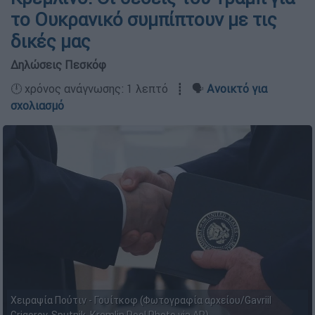
το Ουκρανικό συμπίπτουν με τις
δικές μας
Δηλώσεις Πεσκόφ
🕛 χρόνος ανάγνωσης: 1 λεπτό ┋ 🗣️
Ανοικτό για
σχολιασμό
Χειραψία Πούτιν - Γουίτκοφ (Φωτογραφία αρχείου/Gavriil