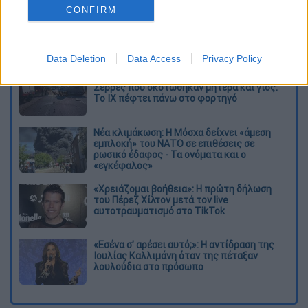
καταχώρηση
CONFIRM
Διαβάστε ακόμη
Data Deletion
Data Access
Privacy Policy
Σοκαριστικό βίντεο από το τροχαίο στις
Σέρρες που σκοτώθηκαν μητέρα και γιος:
Το ΙΧ πέφτει πάνω στο φορτηγό
Νέα κλιμάκωση: Η Μόσχα δείχνει «άμεση
εμπλοκή» του ΝΑΤΟ σε επιθέσεις σε
ρωσικό έδαφος - Τα ονόματα και ο
«εγκέφαλος»
«Χρειάζομαι βοήθεια»: Η πρώτη δήλωση
του Πέρεζ Χίλτον μετά τον live
αυτοτραυματισμό στο TikTok
«Εσένα σ’ αρέσει αυτό;»: Η αντίδραση της
Ιουλίας Καλλιμάνη όταν της πέταξαν
λουλούδια στο πρόσωπο