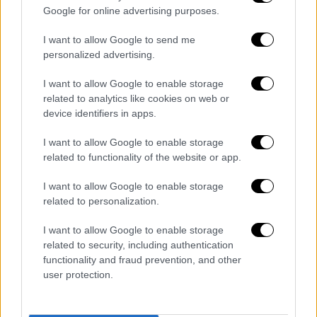
αφορά τις συζητήσεις για τον τερματισμό
Google for online advertising purposes.
της σύγκρουσης, επικαλούμενος το μέγεθος
και το ειδικό βάρος της χώρας, ενώ
I want to allow Google to send me
επανέλαβε ότι, κατά την άποψή του, η
personalized advertising.
Ουκρανία δεν πρόκειται να ενταχθεί στο
I want to allow Google to enable storage
ΝΑΤΟ.
related to analytics like cookies on web or
device identifiers in apps.
I want to allow Google to enable storage
Τα σχολιά σας δημοσιεύονται άμεσα με δική σας ευθύνη. Το
related to functionality of the website or app.
ΕΘΝΟΣ θα παρεμβαίνει και τα προσβλητικά σχόλια θα
διαγράφονται
I want to allow Google to enable storage
related to personalization.
I want to allow Google to enable storage
related to security, including authentication
functionality and fraud prevention, and other
user protection.