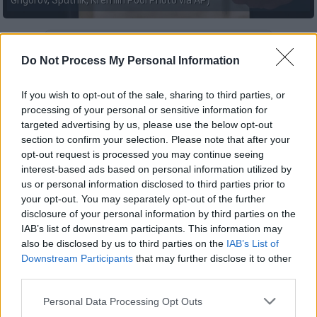
Grigorov, Sputnik, Kremlin Pool Photo via AP)
Προσθέστε το ΕΘΝΟΣ στη Google
Do Not Process My Personal Information
Το Κρεμλίνο δήλωσε σήμερα,Τετάρτη, ότι οι
If you wish to opt-out of the sale, sharing to third parties, or
τελευταίες αναφορές του προέδρου των
processing of your personal or sensitive information for
ΗΠΑ, Ντόναλντ Τραμπ, για τον πόλεμο στην
targeted advertising by us, please use the below opt-out
Ουκρανία
ευθυγραμμίζονται σε μεγάλο βαθμό
section to confirm your selection. Please note that after your
opt-out request is processed you may continue seeing
με τις
θέσεις της Μόσχας
.
interest-based ads based on personal information utilized by
us or personal information disclosed to third parties prior to
Υπενθυμίζεται ότι ο
Τραμπ είχε υποστηρίξει
your opt-out. You may separately opt-out of the further
ότι η Ρωσία βαδίζει προς τη νίκη και ότι το
disclosure of your personal information by third parties on the
Κίεβο ενδέχεται να χρειαστεί να
IAB’s list of downstream participants. This information may
παραχωρήσει εδάφη.
also be disclosed by us to third parties on the
IAB’s List of
Downstream Participants
that may further disclose it to other
Σε συνέντευξή του στο Politico, ο Τραμπ
third parties.
εξαπέλυσε κριτική στους Ευρωπαίους
Please note that this website/app uses one or more Google
Personal Data Processing Opt Outs
ηγέτες, χαρακτηρίζοντάς τους «αδύναμους»,
services and may gather and store information including but