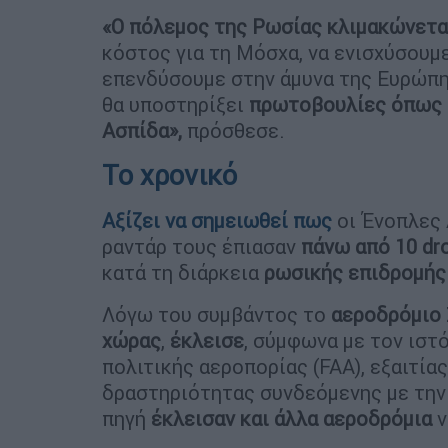
«Ο πόλεμος της Ρωσίας κλιμακώνεται
κόστος για τη Μόσχα, να ενισχύσουμε
επενδύσουμε στην άμυνα της Ευρώπης
θα υποστηρίξει
πρωτοβουλίες όπως η
Ασπίδα»,
πρόσθεσε.
Το χρονικό
Αξίζει να σημειωθεί πως
οι Ένοπλες 
ραντάρ τους έπιασαν
πάνω από 10
dr
κατά τη διάρκεια
ρωσικής επιδρομής
Λόγω του συμβάντος το
αεροδρόμιο
χώρας
,
έκλεισε
, σύμφωνα με τον ιστ
πολιτικής αεροπορίας (FAA), εξαιτί
δραστηριότητας συνδεόμενης με την 
πηγή
έκλεισαν και άλλα αεροδρόμια
ν