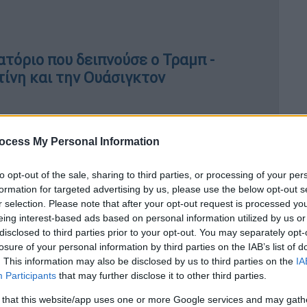
τόριο που δειπνούσε ο Τραμπ -
ίνη και την Ουάσιγκτον
 ρωσική «επίθεση» με drones -
ocess My Personal Information
 διάφορα σενάρια», λέει ο Τουσκ
to opt-out of the sale, sharing to third parties, or processing of your per
formation for targeted advertising by us, please use the below opt-out s
r selection. Please note that after your opt-out request is processed y
σε πως ενώ η Πολωνία εκτιμά όλες τις
eing interest-based ads based on personal information utilized by us or
disclosed to third parties prior to your opt-out. You may separately opt-
εν αρκούν
» και η Πολωνία θα ζητήσει «πολύ
losure of your personal information by third parties on the IAB’s list of
υμμάχους του
ΝΑΤΟ
.
. This information may also be disclosed by us to third parties on the
IA
Participants
that may further disclose it to other third parties.
πικίνδυνη»
 that this website/app uses one or more Google services and may gath