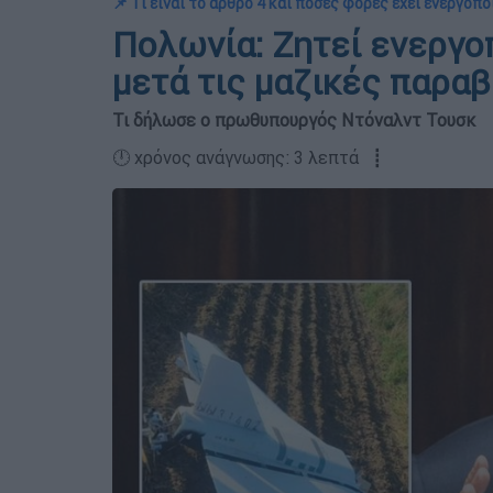
📌 Τι είναι το άρθρο 4 και πόσες φορές έχει ενεργοπο
Πολωνία: Ζητεί ενεργο
μετά τις μαζικές παραβ
Τι δήλωσε ο πρωθυπουργός Ντόναλντ Τουσκ
🕛 χρόνος ανάγνωσης: 3 λεπτά ┋