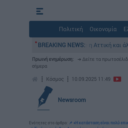
Πολιτική
Οικονομία
Ε
κατάσταση Red Code η Αττική και άλλες 5 περιοχ
BREAKING NEWS:
Πρωινή ενημέρωση:
➔ Δείτε τα πρωτοσέλι
σήμερα
┋
Κόσμος
┋
10.09.2025 11:49
Newsroom
Ενότητες στο άρθρο:
📌 «Η κατάσταση είναι πολύ επι