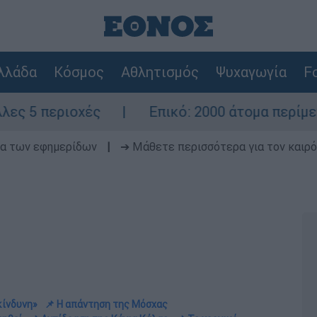
λλάδα
Κόσμος
Αθλητισμός
Ψυχαγωγία
Fo
ές
Επικό: 2000 άτομα περίμεναν τον γάμ
δα των εφημερίδων
|
➔ Μάθετε περισσότερα για τον καιρό
κίνδυνη»
📌 Η απάντηση της Μόσχας