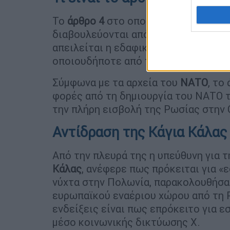
Το
άρθρο 4
στο οποίο αναφέρθηκε ο
διαβουλεύονται από κοινού όποτε, κ
απειλείται η εδαφική ακεραιότητα, η
οποιουδήποτε από τα Μέρη».
Σύμφωνα με τα αρχεία του
ΝΑΤΟ
, το
φορές από τη δημιουργία του ΝΑΤΟ τ
την πλήρη εισβολή της Ρωσίας στην 
Αντίδραση της Κάγια Κάλας
Από την πλευρά της η υπεύθυνη για 
Κάλας
, ανέφερε πως πρόκειται για «
νύχτα στην Πολωνία, παρακολουθήσα
ευρωπαϊκού εναέριου χώρου από τη Ρ
ενδείξεις είναι πως επρόκειτο για ε
μέσο κοινωνικής δικτύωσης X.