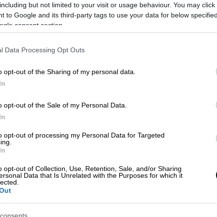
including but not limited to your visit or usage behaviour. You may click 
 χθεσινοβραδινές παραβιάσεις αποτελούν
 to Google and its third-party tags to use your data for below specifi
ας της ασφάλειας, με τη
Ρωσία
και τη
ogle consent section.
θετική» στρατιωτική άσκηση αργότερα αυτή
l Data Processing Opt Outs
 ότι βρισκόμαστε σε
κατάσταση πολέμου
...
o opt-out of the Sharing of my personal data.
ο επικίνδυνη από όλες τις προηγούμενες»,
In
ιας
μεγάλης στρατιωτικής σύγκρουσης
είναι
ιγμή μετά τον δεύτερο παγκόσμιο πόλεμο».
o opt-out of the Sale of my Personal Data.
In
to opt-out of processing my Personal Data for Targeted
ing.
λιό της μετά το περιστατικό ανέφερε πως
In
ένα στοιχείο που να δείχνει ότι τα drone
o opt-out of Collection, Use, Retention, Sale, and/or Sharing
οέλευσης». Επιπρόσθετα, όπως μετέδωσε ο
ersonal Data that Is Unrelated with the Purposes for which it
lected.
ωνίας στη Βαρσοβία, κλήθηκε για εξηγήσεις
Out
ς.
consents