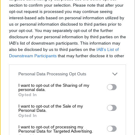
συνόψισε ο Μπεν Μπέικερ, αξιωματικός
section to confirm your selection. Please note that after your
opt-out request is processed you may continue seeing
σώματος ασφαλείας στο Τέξας, κατά τη
interest-based ads based on personal information utilized by
διάρκεια συνέντευξης Τύπου.
us or personal information disclosed to third parties prior to
your opt-out. You may separately opt-out of the further
Υπογράμμισε επίσης τον αντίκτυπο της
disclosure of your personal information by third parties on the
καταστροφής στον ψυχισμό των μελών των
IAB’s list of downstream participants. This information may
σωστικών συνεργείων. «Είναι τραγικό να
also be disclosed by us to third parties on the
IAB’s List of
Downstream Participants
that may further disclose it to other
γίνεσαι μάρτυρας της απώλειας μιας
third parties.
ανθρώπινης ζωής. Όμως το να βλέπεις πως
είναι παιδί αυτό που έχασε τη ζωή του είναι
Please note that this website/app uses one or more Google
Personal Data Processing Opt Outs
services and may gather and store information including but
εξαιρετικά δύσκολο», αναγνώρισε.
not limited to your visit or usage behaviour. You may click to
I want to opt-out of the Sharing of my
personal data.
grant or deny consent to Google and its third-party tags to
Στο Τέξας θα μεταβεί ο Τραμπ
Opted In
use your data for below specified purposes in below Google
consent section.
I want to opt-out of the Sale of my
Ο πρόεδρος
Ντόναλντ Τραμπ
επιβεβαίωσε
Personal Data.
πως θα μεταβεί στην πολιτεία μεθαύριο
Opted In
Παρασκευή, συνοδευόμενος από τη σύζυγό
I want to opt-out of processing my
του Μελάνια.
Personal Data for Targeted Advertising.