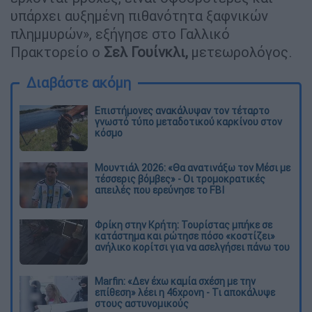
υπάρχει αυξημένη πιθανότητα ξαφνικών
πλημμυρών», εξήγησε στο Γαλλικό
Πρακτορείο ο
Σελ Γουίνκλι,
μετεωρολόγος.
Διαβάστε ακόμη
Επιστήμονες ανακάλυψαν τον τέταρτο
γνωστό τύπο μεταδοτικού καρκίνου στον
κόσμο
Μουντιάλ 2026: «Θα ανατινάξω τον Μέσι με
τέσσερις βόμβες» - Οι τρομοκρατικές
απειλές που ερεύνησε το FBI
Φρίκη στην Κρήτη: Τουρίστας μπήκε σε
κατάστημα και ρώτησε πόσο «κοστίζει»
ανήλικο κορίτσι για να ασελγήσει πάνω του
Marfin: «Δεν έχω καμία σχέση με την
επίθεση» λέει η 46χρονη - Τι αποκάλυψε
στους αστυνομικούς