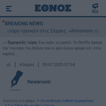
BREAKING NEWS:
όρο τροχαίο στις Σέρρες: «Απόσπαση προσοχής
δημοφιλές τώρα:
Σου καίει το μυαλό: Το Netflix έφερε
την ταινιάρα του Νόλαν που οι φαν έχουν κρυφό νο1 στην
καρδιά...
┋
Κόσμος
┋
09.07.2025 07:04
Newsroom
Ενότητες στο άρθρο:
📌 «Ο κατάλογος πιθανό να μακρύνει»
📌 Στο Τέξας θα μεταβεί ο Τραμπ