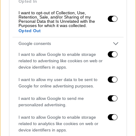
Opted In
«Στείλαμε πολλά ελικόπτερα από παντού (...)
I want to opt-out of Collection, Use,
τα στείλαμε γρήγορα»,
είπε ο μεγιστάνας,
Retention, Sale, and/or Sharing of my
Personal Data that Is Unrelated with the
προσθέτοντας πως οι πολιτειακές αρχές
Purposes for which it was collected.
Opted Out
ανέπτυξαν επίσης πόρους και γενικά «η
αντίδραση ήταν απίστευτη».
Google consents
Οι ελπίδες πως θα βρεθούν περισσότεροι
I want to allow Google to enable storage
επιζώντες μειώνονται όσο περνούν οι ώρες,
related to advertising like cookies on web or
device identifiers in apps.
έξι ημέρες αφού ξαφνικές πλημμύρες
σάρωσαν περιοχή με άφθονο τουρισμό εν
I want to allow my user data to be sent to
μέσω του τριημέρου της αμερικανικής
Google for online advertising purposes.
εθνικής εορτής.
I want to allow Google to send me
personalized advertising.
I want to allow Google to enable storage
related to analytics like cookies on web or
device identifiers in apps.