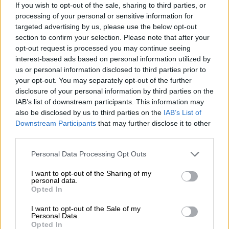
Ουκρανίας
, καθώς και την προγραμματισμένη
If you wish to opt-out of the sale, sharing to third parties, or
επίσκεψη του προέδρου Βολοντίμιρ
processing of your personal or sensitive information for
targeted advertising by us, please use the below opt-out
Ζελέσνκι στην Άγκυρα , δήλωσε στο
section to confirm your selection. Please note that after your
πρακτορείο Reuters πηγή του τουρκικού
opt-out request is processed you may continue seeing
υ
πουργείου Εξωτερικών.
interest-based ads based on personal information utilized by
us or personal information disclosed to third parties prior to
your opt-out. You may separately opt-out of the further
ΔΙΑΒΑΣΤΕ ΕΠΙΣΗΣ
disclosure of your personal information by third parties on the
IAB’s list of downstream participants. This information may
Κόσμος
|
14.05.2025 17:42
also be disclosed by us to third parties on the
IAB’s List of
«Πύργοι Τραμπ» για την ειρήνη στην
Downstream Participants
that may further disclose it to other
Ουκρανία: Το μοντέλο της Μέσης
third parties.
Ανατολής ως πρότυπο για το μέτωπο
Please note that this website/app uses one or more Google
Personal Data Processing Opt Outs
του πολέμου
services and may gather and store information including but
not limited to your visit or usage behaviour. You may click to
I want to opt-out of the Sharing of my
personal data.
grant or deny consent to Google and its third-party tags to
Opted In
use your data for below specified purposes in below Google
consent section.
I want to opt-out of the Sale of my
Η πηγή, χωρίς να υπεισέλθει σε
Personal Data.
λεπτομέρειες, ανέφερε ότι ο
Χακάν
Φιντάν
Opted In