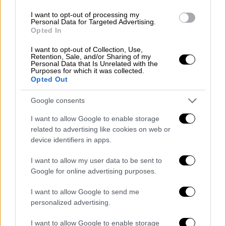
επιβεβαίωσε την ετοιμότητα της
Τουρκίας
I want to opt-out of processing my
να διεξάγει οποιεσδήποτε ειρηνευτικές
Personal Data for Targeted Advertising.
Opted In
συνομιλίες μεταξύ
Ουκρανίας
και
Ρωσίας
.
I want to opt-out of Collection, Use,
Ο Σιμπίχα έγραψε στο Χ ότι ενημέρωσε τον
Retention, Sale, and/or Sharing of my
Personal Data that Is Unrelated with the
Τούρκο ομόλογο του για «τις τελευταίες
Purposes for which it was collected.
Opted Out
εξελίξεις στο πεδίο της μάχης και της
διπλωματίας»
Google consents
I want to allow Google to enable storage
«Το επίκεντρο της παγκόσμιας διπλωματίας
related to advertising like cookies on web or
αυτή τη στιγμή βρίσκεται στην
Τουρκία
, η
device identifiers in apps.
οποία παίζει ενεργό διαμεσολαβητικό ρόλο.
Αυτό το εκτιμούμε», δήλωσε ο
Ουκρανός
I want to allow my user data to be sent to
Google for online advertising purposes.
υπουργός Εξωτερικών.
«Επιβεβαίωσα την
προσήλωση της Ουκρανίας στην ειρήνη , την
I want to allow Google to send me
άμεση και άνευ όρων ετοιμότητα μας για την
personalized advertising.
πλήρη και σταθερή κατάπαυση του πυρός,
I want to allow Google to enable storage