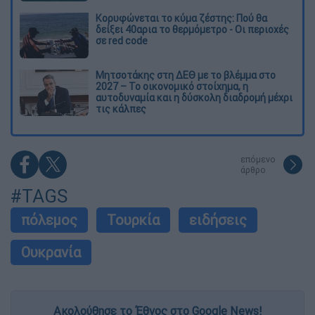
Κορυφώνεται το κύμα ζέστης: Πού θα
δείξει 40αρια το θερμόμετρο - Οι περιοχές
σε red code
Μητσοτάκης στη ΔΕΘ με το βλέμμα στο
2027 – Το οικονομικό στοίχημα, η
αυτοδυναμία και η δύσκολη διαδρομή μέχρι
τις κάλπες
επόμενο
άρθρο
#TAGS
πόλεμος
Τουρκία
ειδήσεις
Ουκρανία
Ακολούθησε το Έθνος στο Google News!