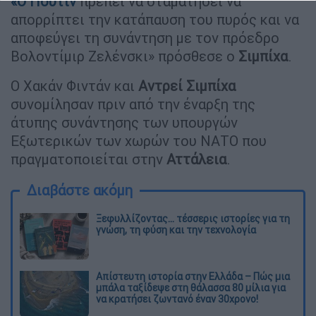
«Ο
Πούτιν
πρέπει να σταματήσει να
απορρίπτει την κατάπαυση του πυρός και να
αποφεύγει τη συνάντηση με τον πρόεδρο
Βολοντίμιρ Ζελένσκι» πρόσθεσε ο
Σιμπίχα
.
Ο Χακάν Φιντάν και
Αντρεί Σιμπίχα
συνομίλησαν πριν από την έναρξη της
άτυπης συνάντησης των υπουργών
Εξωτερικών των χωρών του ΝΑΤΟ που
πραγματοποιείται στην
Αττάλεια
.
Διαβάστε ακόμη
Ξεφυλλίζοντας... τέσσερις ιστορίες για τη
γνώση, τη φύση και την τεχνολογία
Απίστευτη ιστορία στην Ελλάδα – Πώς μια
μπάλα ταξίδεψε στη θάλασσα 80 μίλια για
να κρατήσει ζωντανό έναν 30χρονο!