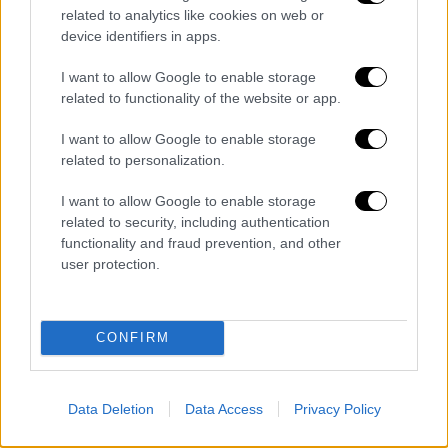
καθώς και την πρόταση μας για απευθείας
related to analytics like cookies on web or
συνάντηση κορυφής μεταξύ Ουκρανίας και
device identifiers in apps.
Ρωσίας».
I want to allow Google to enable storage
🇺🇦🇹🇷 Minister of Foreign Affairs
related to functionality of the website or app.
of
#Ukraine
Andrii
#Sybiha
held a
I want to allow Google to enable storage
meeting in Antalya with
#Turkish
related to personalization.
Foreign Minister Hakan
#Fidan
I want to allow Google to enable storage
related to security, including authentication
“We had a thorough conversation
functionality and fraud prevention, and other
about ways to advance meaningful
user protection.
peace process. I am grateful to my
colleague for his support and
valuable…
CONFIRM
pic.twitter.com/sVfzwJzZDy
— ZMiST (@ZMiST_Ua)
May 14, 2025
Data Deletion
Data Access
Privacy Policy