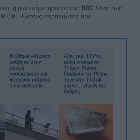
a
και η ρωσική υπηρεσία του
BBC
λένε πως
100.000 Ρώσους στρατιώτες που
Ντύθηκε «Χάρος»,
«Όχι γκέι 17 Pro,
ανέβηκε στην
αλλά σπασμένο
οροφή
11άρι»: Ρώσοι
νοσοκομείου και
διαλύουν τα iPhone
κοιτούσε επίμονα
τους στο TikTok
τους ασθενείς
για να... γίνουν πιο
άνδρες