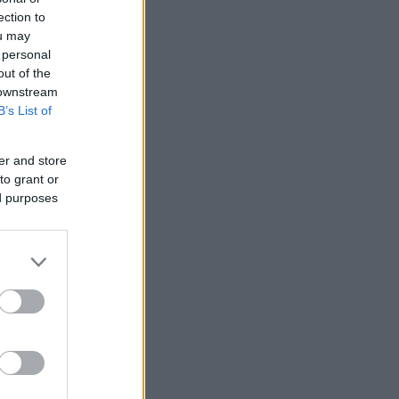
ection to
ou may
 personal
out of the
 downstream
B’s List of
er and store
to grant or
ed purposes