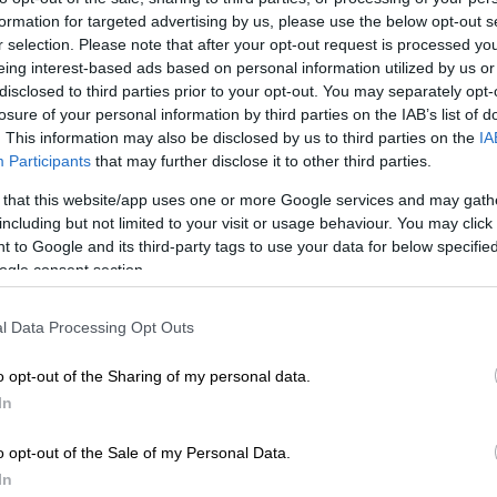
formation for targeted advertising by us, please use the below opt-out s
r selection. Please note that after your opt-out request is processed y
eing interest-based ads based on personal information utilized by us or
disclosed to third parties prior to your opt-out. You may separately opt-
losure of your personal information by third parties on the IAB’s list of
. This information may also be disclosed by us to third parties on the
IA
Participants
that may further disclose it to other third parties.
 that this website/app uses one or more Google services and may gath
including but not limited to your visit or usage behaviour. You may click 
 to Google and its third-party tags to use your data for below specifi
ogle consent section.
 το ΕΘΝΟΣ στη Google
l Data Processing Opt Outs
ανέκτησε τις σορούς
909 Ουκρανών
ίο της μάχης, έπειτα από μια παρόμοια
o opt-out of the Sharing of my personal data.
Μαρτίου
, τη σημαντικότερη μετά την
In
βρουάριο του 2022.
o opt-out of the Sale of my Personal Data.
ών που σκοτώθηκαν στη μάχη μεταφέρθηκαν
In