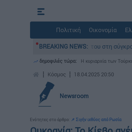
Πολιτική
Οικονομία
Ελ
Δαμίγο που έχασε τη ζωή του στη σύγκρουση ελ
BREAKING NEWS:
δημοφιλές τώρα:
Η κυριαρχία των Τούρκω
┋
Κόσμος
┋
18.04.2025 20:50
Newsroom
Ενότητες στο άρθρο:
📌 Σιγήν ιχθύος από Ρωσία
Ουκρανία: Το Κίεβο αν