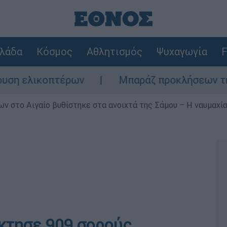
λάδα
Κόσμος
Αθλητισμός
Ψυχαγωγία
F
ικοπτέρων
Μπαράζ προκλήσεων της Άγκυρας
ν στο Αιγαίο βυθίστηκε στα ανοιχτά της Σάμου – Η ναυμαχία 
έκτησε 909 σορούς