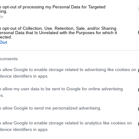
το
Telegram
το Στρατηγείο Συντονισμού για
to opt-out of processing my Personal Data for Targeted
ing.
In
o opt-out of Collection, Use, Retention, Sale, and/or Sharing
ersonal Data that Is Unrelated with the Purposes for which it
lected.
Out
ετανία: Τουλάχιστον 80 σκυλιά ζούσαν
consents
o allow Google to enable storage related to advertising like cookies on
evice identifiers in apps.
η
ς αντήλλαξαν σορούς στρατιωτών,
με το
o allow my user data to be sent to Google for online advertising
μό, 909 και τη
Μόσχα
να ανακοινώνει από
s.
επιστροφή 43 σορών στρατιωτών της.
to allow Google to send me personalized advertising.
πως και κρατουμένων πολέμου, αποτελεί
o allow Google to enable storage related to analytics like cookies on
ργασίας μεταξύ της
Μόσχας
και του
Κιέβου
.
evice identifiers in apps.
αρχές εμφανίζονται ιδιαίτερα φειδωλές