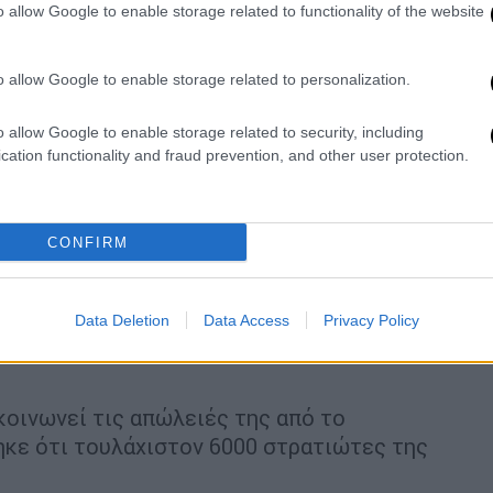
o allow Google to enable storage related to functionality of the website
 απωλειών τους.
π
μίλησε τη Δευτέρα για «εκατομμύρια
o allow Google to enable storage related to personalization.
εμο, επιρρίπτοντας την ευθύνη για τη
ο
Βολοντίμιρ
Ζελένσκι
όσο και στον Ρώσο
o allow Google to enable storage related to security, including
cation functionality and fraud prevention, and other user protection.
εβρουαρίου στο αμερικανικό τηλεοπτικό
6.000 Ουκρανοί στρατιώτες είχαν σκοτωθεί
CONFIRM
στεί. Διάφορα ΜΜΕ, επικαλούμενα πηγές
α πολύ βαρείς απολογισμούς, μεταξύ άλλων
ο της μάχης.
Data Deletion
Data Access
Privacy Policy
κοινωνεί τις απώλειές της από το
ηκε ότι τουλάχιστον 6000 στρατιώτες της