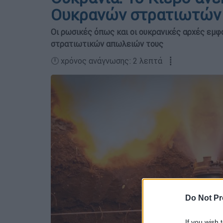
Ουκρανών στρατιωτών
Οι ρωσικές όπως και οι ουκρανικές αρχές εμ
στρατιωτικών απωλειών τους
🕛 χρόνος ανάγνωσης: 2 λεπτά ┋
Do Not Pr
If you wish 