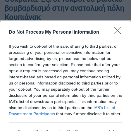
βομβαρδισμό στην ανατολική πόλη
Κουπιάνσκ
Do Not Process My Personal Information
If you wish to opt-out of the sale, sharing to third parties, or
processing of your personal or sensitive information for
targeted advertising by us, please use the below opt-out
section to confirm your selection. Please note that after your
opt-out request is processed you may continue seeing
interest-based ads based on personal information utilized by
us or personal information disclosed to third parties prior to
your opt-out. You may separately opt-out of the further
disclosure of your personal information by third parties on the
IAB’s list of downstream participants. This information may
Φωτιά στην Κριμαία (Φωτογραφία αρχείου - AP Photo)
also be disclosed by us to third parties on the
IAB’s List of
Downstream Participants
that may further disclose it to other
third parties.
Προσθέστε το ΕΘΝΟΣ στη Google
Please note that this website/app uses one or more Google