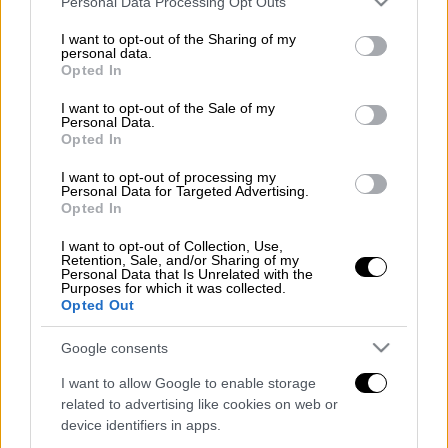
Personal Data Processing Opt Outs
services and may gather and store information including but
Τουλάχιστον έξι άνθρωποι σκοτώθηκαν
not limited to your visit or usage behaviour. You may click to
I want to opt-out of the Sharing of my
personal data.
σήμερα σε ρωσικό βομβαρδισμό μέσα στην
grant or deny consent to Google and its third-party tags to
Opted In
use your data for below specified purposes in below Google
πόλη Κουπιάνσκ, στην
ανατολική Ουκρανία
,
consent section.
I want to opt-out of the Sale of my
σύμφωνα με νεότερο απολογισμό που
Personal Data.
ανακοίνωσε ο περιφερειακός κυβερνήτης
Opted In
Όλεγκ Σινεγκούμποφ.
I want to opt-out of processing my
Personal Data for Targeted Advertising.
"Ο αριθμός των νεκρών αυξήθηκε σε έξι",
Opted In
τέσσερις άνδρες και δύο γυναίκες,
I want to opt-out of Collection, Use,
ανακοίνωσε στο Telegram ο Σινεγκούμποφ, ο
Retention, Sale, and/or Sharing of my
Personal Data that Is Unrelated with the
οποίος νωρίτερα σήμερα είχε κάνει λόγο για
Purposes for which it was collected.
Opted Out
τρεις νεκρούς. Οι διασώστες "συνεχίζουν"
τις έρευνες επί του πεδίου, πρόσθεσε,
Google consents
αφήνοντας να εννοηθεί ότι ο απολογισμός
I want to allow Google to enable storage
των θυμάτων μπορεί να αυξηθεί περαιτέρω.
related to advertising like cookies on web or
device identifiers in apps.
Διαβάστε ακόμη