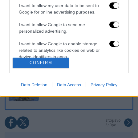
I want to allow my user data to be sent to
«Στέρεψε» η αγορά από πινακίδες
Google for online advertising purposes.
κυκλοφορίας: Χιλιάδες αυτοκίνητα
παραμένουν αταξινόμητα - Λύση αναζητά
το υπουργείο
I want to allow Google to send me
personalized advertising.
Στη φυλακή ο δήμαρχος Στυλίδας και άλλα
δύο άτομα για τη φωτιά στη Βοιωτία
I want to allow Google to enable storage
related to analytics like cookies on web or
device identifiers in apps.
Επιστροφή στο μέλλον; Τα υπερηχητικά
CONFIRM
αεροπλάνα ετοιμάζονται να ξαναπετάξουν -
Αλλά υπάρχει ένα πρόβλημα
I want to allow Google to enable storage
related to functionality of the website or app.
Το ταξίδι στον Ειρηνικό πάνω σε μια σχεδία
Data Deletion
Data Access
Privacy Policy
φθάνει στο τέλος του – Το Κον Τίκι και οι
I want to allow Google to enable storage
περιπέτειές του
related to personalization.
I want to allow Google to enable storage
related to security, including authentication
επόμενο
functionality and fraud prevention, and other
άρθρο
user protection.