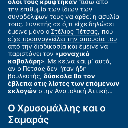
όλοι τους κρύφτηκαν
πίσω από
την επιθυμία των ίδιων των
συναδέλφων τους να αρθεί η ασυλία
τους. Συνεπής σε ό,τι είχε δηλώσει
έμεινε μόνο ο
Στέλιος Πέτσας
, που
είχε προαναγγείλει την απουσία του
από την διαδικασία
και έμεινε να
παριστάνει τον «
μοναχικό
καβαλάρη
». Με κείνα και μ’ αυτά,
αν ο Πέτσας δεν ήταν ήδη
βουλευτής,
δύσκολα θα τον
έβλεπα στις λίστες των επόμενων
εκλογών
στην Ανατολική Αττική…
Ο Χρυσομάλλης και ο
Σαμαράς