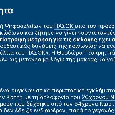
ητα
πή Ψηφοδελτίων του
ΠΑΣΟΚ
υπό τον πρόεδ
κώδωνα και ζήτησε να γίνει «συντεταγμέν
τίστροφη μέτρηση για τις εκλογες εχει 
προοδευτικές δυνάμεις της κοινωνίας να ε
λτια του ΠΑΣΟΚ». Η Θεοδώρα Τζάκρη, πά
κε» ως μεταγραφή λόγω της μακράς κοινοβ
ένα συγκλονιστικό περιστατικό εγκλήματο
ην Κρήτη με τη δολοφονία του
20χρονου Ν
μούς
που δέχθηκε από τον 54χρονο Κώστα
 δεν έδειξε ενδιαφέρον, παρά το γεγονός