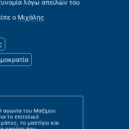
στυνομία λόγω απειλών του
είπε ο
Μιχάλης
ς
ημοκρατία
Η αγωνία του Μαξίμου
για το επιτελικό
κράτος, το μαστίγιο και
το καρότο που...