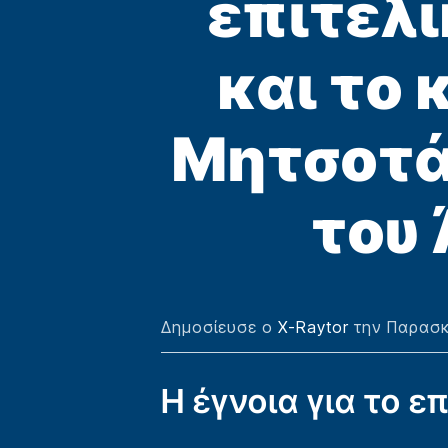
επιτελι
και το 
Μητσοτάκ
του
Δημοσίευσε ο
X-Raytor
την Παρασκ
Η έγνοια για το ε