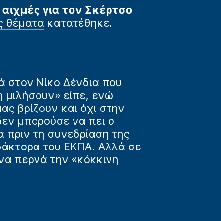
ι
αιχμές για τον Σκέρτσο
ς θέματα
κατατέθηκε.
ά στον
Νίκο Δένδια
που
η μιλήσουν» είπε, ενώ
ας βρίζουν και όχι στην
δεν μπορούσε να πει ο
α πριν τη συνεδρίαση της
ιδάκτορα του ΕΚΠΑ. Αλλά σε
να περνά την «κόκκινη