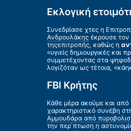
Εκλογική ετοιμότ
Συνεδρίασε χτες η Επιτρο
Ανδρουλάκης
έκρουσε τον 
τηςεπιτροπής, καθώς η
αν
«υγιείς δημιουργικές και 
συμμετέχοντας στα ψηφοδέ
λογιζόταν ως τέτοια, «κάη
FBI Κρήτης
Κάθε μέρα ακούμε και από 
χαρακτηριστικό συνέβη στ
Αμμουδάρα από πυροβολισ
την περ΄πτωση η αστυνομία