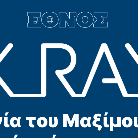
ία του Μαξίμου