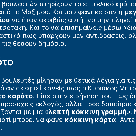
 βουλευτών στηρίζουν το επιτελικό κράτο
από το Μαξίμου. Και μου φάνηκε σαν η
μεγ
ίου
να ήταν ακριβώς αυτή, να μην πληγεί 
τσοτάκη. Και το να επισημαίνεις μέσω «δ
στικά πως υπάρχουν μεν αντιδράσεις, αλλ
 τις θέσουν δημόσια.
ότο
βουλευτές μίλησαν με θετικά λόγια για τις
κό αν σκεφτεί κανείς πως ο
Κυριάκος Μητ
 το καρότο
. Είπε
στην εισήγησή του
πως όπ
ς προσεχείς εκλογές, αλλά προειδοποίησε
ονται με μια «
λεπτή κόκκινη γραμμή
».
γιατί μπορεί να φάνε
κόκκινη κάρτα
. Άντ
…