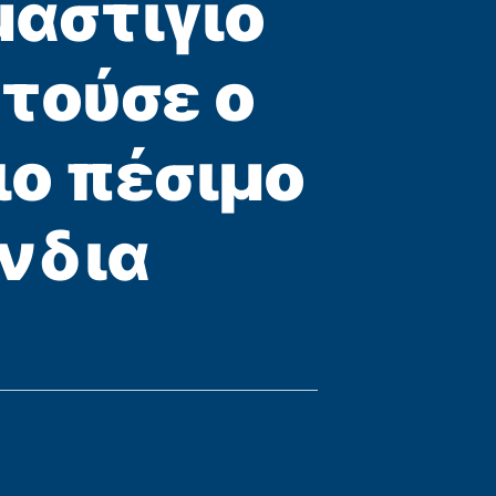
μαστίγιο
ατούσε ο
ιο πέσιμο
νδια