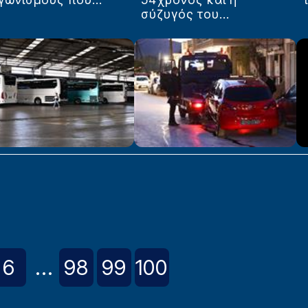
σύζυγός του...
6
...
98
99
100