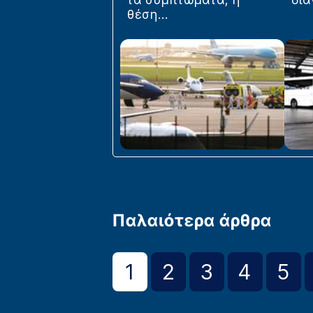
θέση...
Παλαιότερα άρθρα
1
2
3
4
5