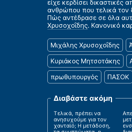
είχε κερδίσει δικαστικές 
ανθρώπου που τελικά τον
Πώς αντέδρασε σε όλα αυτ
Χρυσοχοΐδης
. Κανονικό καρ
Μιχάλης Χρυσοχοΐδης
Κυριάκος Μητσοτάκης
πρωθυπουργός
ΠΑΣΟΚ
Διαβάστε ακόμη
Τελικά, πρέπει να
Απ
ανησυχούμε για τον
με
χανταϊό; Η μετάδοση,
ενσ
τα συμπτώματα, η
δια