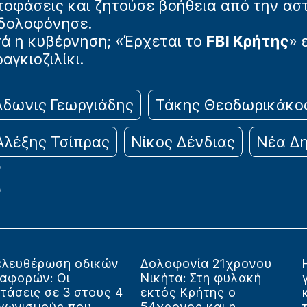
αποφάσεις και ζητούσε βοήθεια από την α
 δολοφόνησε.
ά η κυβέρνηση; «Έρχεται το
FBI Κρήτης
» 
αγκιοζιλίκι.
Άδωνις Γεωργιάδης
Τάκης Θεοδωρικάκο
Αλέξης Τσίπρας
Νίκος Δένδιας
Νέα Δ
ελευθέρωση οδικών
Δολοφονία 21χρονου
ταφορών: Οι
Νικήτα: Στη φυλακή
τάσεις σε 3 στους 4
εκτός Κρήτης ο
γωνισμούς που...
54χρονος και η