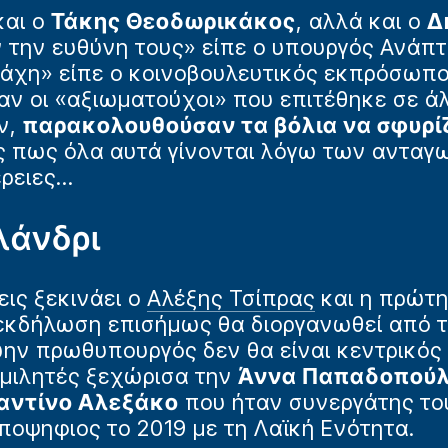
και ο
Τάκης Θεοδωρικάκος
, αλλά και ο
Δ
 την ευθύνη τους» είπε ο υπουργός Ανάπτ
άχη» είπε ο κοινοβουλευτικός εκπρόσωπος
αν οι «αξιωματούχοι» που επιτέθηκε σε ά
ν,
παρακολουθούσαν τα βόλια να σφυρί
 πως όλα αυτά γίνονται λόγω των ανταγω
έρειες…
λάνδρι
ις ξεκινάει ο
Αλέξης Τσίπρας
και η πρώτη
 εκδήλωση επισήμως θα διοργανωθεί από 
ην πρωθυπουργός δεν θα είναι κεντρικός 
ομιλητές ξεχώρισα την
Άννα Παπαδοπού
αντίνο Αλεξάκο
που ήταν συνεργάτης τ
υποψηφιος το 2019 με τη Λαϊκή Ενότητα.