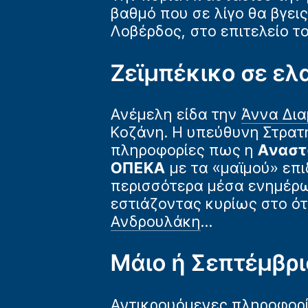
βαθμό που σε λίγο θα βγει
Λοβέρδος, στο επιτελείο τ
Ζεϊμπέκικο σε ε
Ανέμελη είδα την
Άννα Δι
Κοζάνη. Η υπεύθυνη Στρατη
πληροφορίες πως η
Αναστ
ΟΠΕΚΑ
με τα «μαϊμού» επι
περισσότερα μέσα ενημέρω
εστιάζοντας κυρίως στο ότ
Ανδρουλάκη
...
Μάιο ή Σεπτέμβρι
Αντικρουόμενες πληροφορί