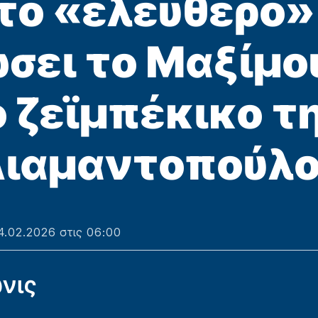
 το «ελεύθερο»
ώσει το Μαξίμου
 ζεϊμπέκικο τ
ιαμαντοπούλ
4.02.2026 στις 06:00
νις