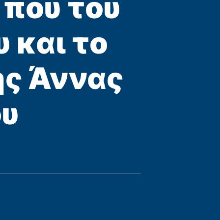
 που του
 και το
ης Άννας
ου