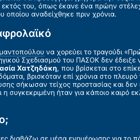
ς εκτός του, όπως έκανε ένα πρώην στέλε
ου οποίου αναδείχθηκε πριν χρόνια.
λαφρολαϊκό
αμαντοπούλου
να χορεύει το τραγούδι «Πρ
γικού Σχεδιασμού του ΠΑΣΟΚ δεν έδειξε ν
ασία Χατζηδάκη
, που βρίσκεται στο επί
δόματα, βρισκόταν επί χρόνια στο πλευρό 
σης σήκωσαν τείχος προστασίας και δεν 
ι η συγκεκριμένη ήταν για κάποιο καιρό ε
ο;
ες διαβάζω σε μέσα ενημέρωσης για το πό