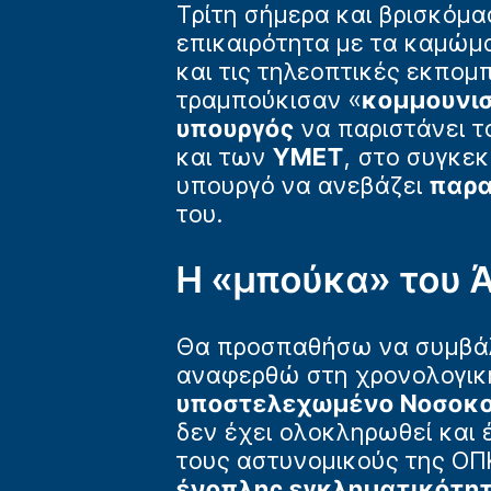
Τρίτη σήμερα και βρισκόμα
επικαιρότητα με τα καμώμα
και τις τηλεοπτικές εκπομ
τραμπούκισαν «
κομμουνι
υπουργός
να παριστάνει τ
και των
ΥΜΕΤ
, στο συγκε
υπουργό να ανεβάζει
παρα
του.
Η «μπούκα» του 
Θα προσπαθήσω να συμβάλ
αναφερθώ στη χρονολογικ
υποστελεχωμένο Νοσοκομ
δεν έχει ολοκληρωθεί και
τους αστυνομικούς της ΟΠ
ένοπλης εγκληματικότη