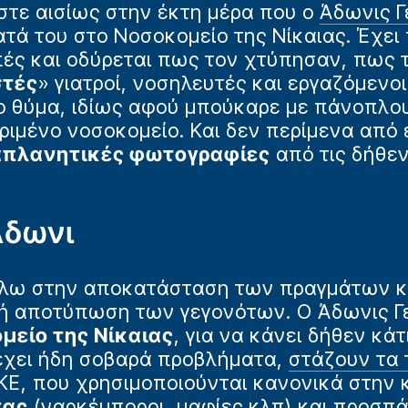
στε αισίως στην έκτη μέρα που ο
Άδωνις Γ
τά του στο Νοσοκομείο της Νίκαιας. Έχει
πές και οδύρεται πως τον χτύπησαν, πως 
στές
» γιατροί, νοσηλευτές και εργαζόμενο
ο θύμα, ιδίως αφού μπούκαρε με πάνοπλο
κριμένο νοσοκομείο. Και δεν περίμενα απ
πλανητικές φωτογραφίες
από τις δήθεν
Άδωνι
ω στην αποκατάσταση των πραγμάτων κα
ή αποτύπωση των γεγονότων. Ο Άδωνις Γ
είο της Νίκαιας
, για να κάνει δήθεν κάτ
 έχει ήδη σοβαρά προβλήματα,
στάζουν τα 
ΚΕ, που χρησιμοποιούνται κανονικά στην
τας
(ναρκέμποροι, μαφίες κλπ) και προσπά