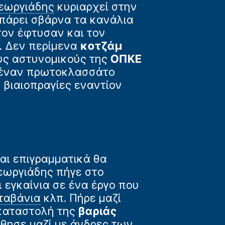
εωργιάδης
κυριαρχεί στην
 πάρει σβάρνα τα κανάλια
τον έφτυσαν και τον
ι. Δεν περίμενα
κοτζάμ
υς αστυνομικούς της
ΟΠΚΕ
ό έναν πρωτοκλασσάτο
 βιαιοπραγίες εναντίον
ι επιγραμματικά θα
εωργιάδης πήγε στο
ι εγκαίνια σε ένα έργο που
ταβάνια
κλπ. Πήρε μαζί
 καταστολή της
βαριάς
θησε μαζί με άνδρες των