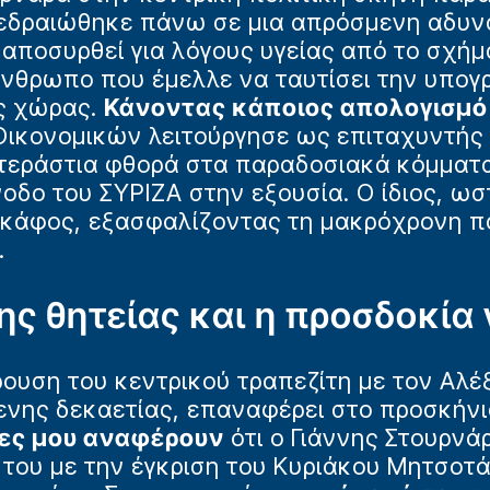
υ εδραιώθηκε πάνω σε μια απρόσμενη αδυν
ποσυρθεί για λόγους υγείας από το σχήμ
νθρωπο που έμελλε να ταυτίσει την υπογρ
ς χώρας.
Κάνοντας κάποιος απολογισμό 
Οικονομικών λειτούργησε ως επιταχυντής 
εράστια φθορά στα παραδοσιακά κόμματα 
νοδο του ΣΥΡΙΖΑ στην εξουσία. Ο ίδιος, ω
σκάφος, εξασφαλίζοντας τη μακρόχρονη 
.
ης θητείας και η προσδοκία 
υση του κεντρικού τραπεζίτη με τον Αλέξ
νης δεκαετίας, επαναφέρει στο προσκήνιο
ες μου αναφέρουν
ότι ο Γιάννης Στουρν
του με την έγκριση του Κυριάκου Μητσοτά