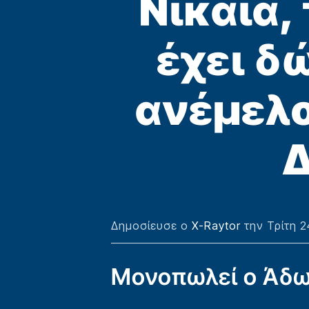
Νίκαια,
έχει δ
ανέμελο
Δ
Δημοσίευσε ο
X-Raytor
την Τρίτη 2
Μονοπωλεί ο Άδω