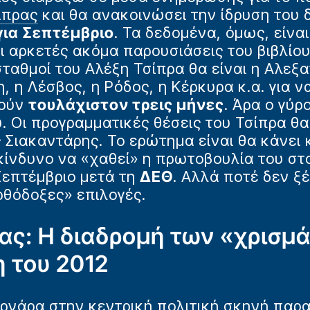
ίπρας
και θα ανακοινώσει την ίδρυση του 
για Σεπτέμβριο
. Τα δεδομένα, όμως, είνα
ι αρκετές ακόμα παρουσιάσεις του βιβλίου
σταθμοί του Αλέξη Τσίπρα θα είναι η Αλεξ
, η Λέσβος, η Ρόδος, η Κέρκυρα κ.α. για ν
τούν
τουλάχιστον τρεις μήνες
. Άρα ο γύ
. Οι προγραμματικές θέσεις του Τσίπρα θα
ς Σιακαντάρης. Το ερώτημα είναι θα κάνει 
κίνδυνο να «χαθεί» η πρωτοβουλία του στ
Σεπτέμβριο μετά τη
ΔΕΘ
. Αλλά ποτέ δεν ξέ
ρθόδοξες» επιλογές.
ας: Η διαδρομή των «χρισμά
 του 2012
υρνάρα στην κεντρική πολιτική σκηνή παρ