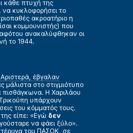
ι κάθε πτυχή της
ι να κυκλοφορήσει το
τριοπαθές ακροατήριο η
είσαι κομμουνιστής) που
ς αφότου ανακαλύφθηκαν οι
ή το 1944.
 Αριστερά, έβγαλαν
ς μάλιστα στο στιγμιότυπο
α πισθάγκωνα. Η Χαριλάου
 Τρικούπη υπάρχουν
σεις του κόμματός τους.
της είπε: «Εγώ
δεν
 γούσταρε να φάει ξύλο».
πτέρυγα του
ΠΑΣΟΚ
, σε