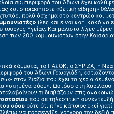
ελοία συμπεριφορά του Άδωνι έχει καλύψε
ας και οποιαδήποτε «θετική είδηση» θέλε
 χτυπάει πολύ άσχημα στο κεντρώο και με
ομμουνιστές»
(λες και είναι κάτι κακό να 
υπουργός Υγείας. Και μάλιστα λίγες μέρε
εση των 200 κομμουνιστών στην Καισαριαν
υτικά κόμματα,
το ΠΑΣΟΚ, ο ΣΥΡΙΖΑ, η Νέα
εριφορά του Άδωνι Γεωργιάδη, εστιάζοντα
σω» στον Ζιαζιά που έχει τα χέρια δεμέν
για «στημένα σόου». Ωστόσο στη Χαριλάου
αταλαβαίνουν τι διαβάζουν στις ανακοινώ
ναστασίου
που σε τηλεοπτική συνέντευξή 
του σόου
ούτε ότι πήγε κάποιος εκεί γιατί
βλέπω να προσεγγίζει γρήγορα την δεξιά 