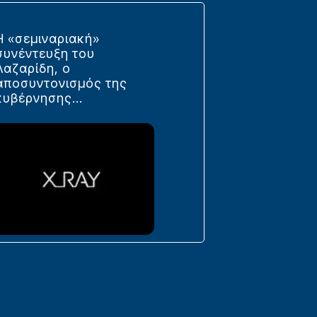
Η «σεμιναριακή»
συνέντευξη του
Λαζαρίδη, ο
αποσυντονισμός της
κυβέρνησης...