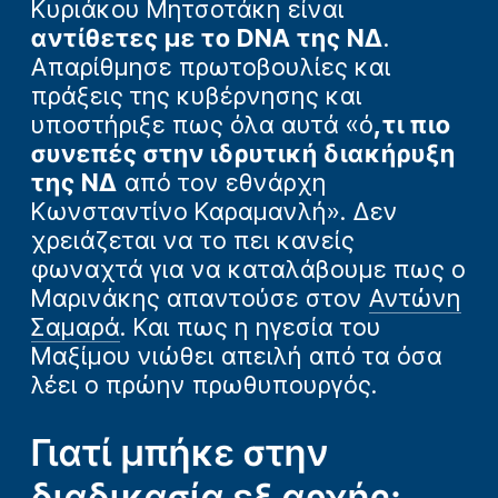
Κυριάκου Μητσοτάκη είναι
αντίθετες με το DNA της ΝΔ
.
Απαρίθμησε πρωτοβουλίες και
πράξεις της κυβέρνησης και
υποστήριξε πως όλα αυτά «ό
,τι πιο
συνεπές στην ιδρυτική διακήρυξη
της ΝΔ
από τον εθνάρχη
Κωνσταντίνο Καραμανλή». Δεν
χρειάζεται να το πει κανείς
φωναχτά για να καταλάβουμε πως ο
Μαρινάκης απαντούσε στον
Αντώνη
Σαμαρά
. Και πως η ηγεσία του
Μαξίμου νιώθει απειλή από τα όσα
λέει ο πρώην πρωθυπουργός.
Γιατί μπήκε στην
διαδικασία εξ αρχής;