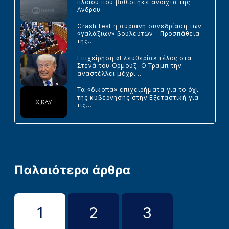
πλοίου που βυθίστηκε ανοιχτά της
Άνδρου
Crash test η αυριανή συνεδρίαση των
«γαλάζιων» βουλευτών - Προσπάθεια
της...
Επιχείρηση «Ελευθερία» τέλος στα
Στενά του Ορμούζ: Ο Τραμπ την
αναστέλλει μέχρι...
Τα «δίκοπα» επιχειρήματα για το όχι
της κυβέρνησης στην Εξεταστική για
τις...
Παλαιότερα άρθρα
1
2
3