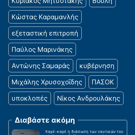
Κυριάκος Μητσοτάκης
Βουλή
Κώστας Καραμανλής
εξεταστική επιτροπή
Παύλος Μαρινάκης
Αντώνης Σαμαράς
κυβέρνηση
Μιχάλης Χρυσοχοΐδης
ΠΑΣΟΚ
υποκλοπές
Νίκος Ανδρουλάκης
Διαβάστε ακόμη
Καρέ-καρέ η διάσωση των ναυτικών του