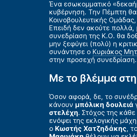
Ένα εσωκομματικό «δεκαή
κυβέρνηση. Την Πέμπτη θα
Κοινοβουλευτικής Ομάδας, 
Επειδή δεν ακούτε πολλά,
συνεδρίαση της Κ.Ο. θα δοθ
μην ξεφύγει (πολύ) η κριτι
συνάντησε ο
Κυριάκος Μη
στην προσεχή συνεδρίαση.
Με το βλέμμα στ
Όσον αφορά, δε, το συνέδ
κάνουν
μπόλικη δουλειά
στελέχη
. Στόχος της κάθε
ενόψει της εκλογικής μάχης
ο
Κωστής Χατζηδάκης
, τ
Μαρινάκη
θέλουν να εκλέ