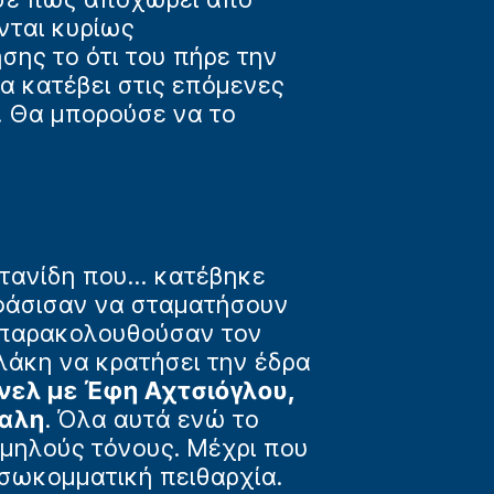
νται κυρίως
ης το ότι του πήρε την
να κατέβει στις επόμενες
. Θα μπορούσε να το
ανίδη που... κατέβηκε
οφάσισαν να σταματήσουν
α- παρακολουθούσαν τον
λάκη να κρατήσει την έδρα
νελ με Έφη Αχτσιόγλου,
καλη
. Όλα αυτά ενώ το
αμηλούς τόνους. Μέχρι που
εσωκομματική πειθαρχία.