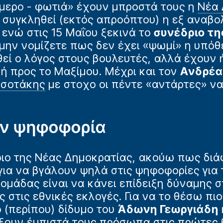
μερο - φωτιά» έχουν μπροστά τους η
Νέα 
 συγκληθεί (εκτός απροόπτου) η εξ αναβο
ενώ στις 15 Μαΐου ξεκινά το
συνέδριο τη
 μην νομίζετε πως δεν έχει «ψωμί» η υπό
εί ο λόγος στους βουλευτές, αλλά έχουν ήδ
κή προς το Μαξίμου. Μέχρι και τον
Ανδρέα
τσοτάκης
με στοχο οι πέντε «αντάρτες» να
ην ψηφοφορία
ριο της Νέας Δημοκρατίας, ακούω πως διά
για να βγάλουν ψηλά στις ψηφοφορίες για
 ομάδας είναι να κάνει επίδειξη δύναμης 
 στις εθνικές εκλογές. Για να το θέσω πι
ο (περίπου) δίδυμο του
Άδωνη Γεωργιάδη
ξουν έμπιστά τους πρόσωπα στις πρώτες 