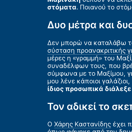
στόματα
. Ποιανού το στόμ
Δυο μέτρα και δυ
Δεν μπορώ να καταλάβω τ
σύσταση προανακριτικής γ
μέρες η «γραμμή» του Μαξ
συναδέλφων τους, που βρ
σύμφωνα με το Μαξίμου, γ
μου λένε κάποιοι γαλάζιοι
ίδιος προσωπικά διάλεξε
Τον αδικεί το σκ
Ο
Χάρης Καστανίδης
έχει π
όπως φάνηκε από την
δημ