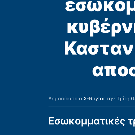
εσωκομ
κυβέρν
Καστανί
απο
Δημοσίευσε ο
X-Raytor
την Τρίτη 0
Εσωκομματικές τ