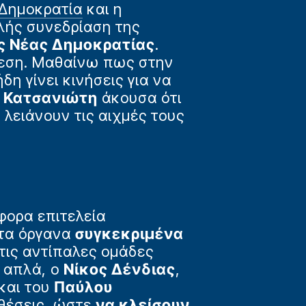
Δημοκρατία
και η
λής συνεδρίαση της
ς Νέας Δημοκρατίας
.
θεση. Μαθαίνω πως στην
η γίνει κινήσεις για να
 Κατσανιώτη
άκουσα ότι
 λειάνουν τις αιχμές τους
φορα επιτελεία
 τα όργανα
συγκεκριμένα
στις αντίπαλες ομάδες
ο απλά, ο
Νίκος Δένδιας
,
και του
Παύλου
θέσεις, ώστε
να κλείσουν