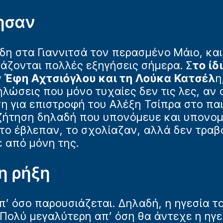
ησαν
ίδη στα Γιαννιτσά τον περασμένο Μάιο, κα
ιάζονται πολλές εξηγήσεις σήμερα. Σ
το ίδ
ν Έφη Αχτσιόγλου και τη Λούκα Κατσέλ
η
λώσεις που μόνο τυχαίες δεν τις λες, αν 
η για επιστροφή του Αλέξη Τσίπρα στο παιχ
υζήτηση δηλαδή που υπονόμευε και υπονομ
το έβλεπαν, το σχολίαζαν, αλλά δεν τραβ
 από μόνη της.
η ρήξη
απ’ όσο παρουσιάζεται. Δηλαδή, η ηγεσία 
 Πολύ μεγαλύτερη απ’ όση θα άντεχε η ηγ