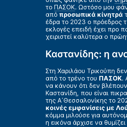
το
ΠΑΣΟΚ
. Ωστόσο μου φάν
από
προσωπικά κίνητρά
τ
έδρα το 2023 ο πρόεδρος τ
εκλογές επειδή έχει προ 
χειριστεί καλύτερα ο πρώη
Καστανίδης: η αν
Στη Χαριλάου Τρικούπη δεν
από το τρένο του
ΠΑΣΟΚ
.
να κάνουν ότι δεν βλέπουν
Καστανίδη, που είναι πικρ
της Α΄Θεσσαλονίκης το 202
κοινές εμφανίσεις με Λο
κόμμα μιλούσε για αυτόνο
η εικόνα άρχισε να θυμίζε