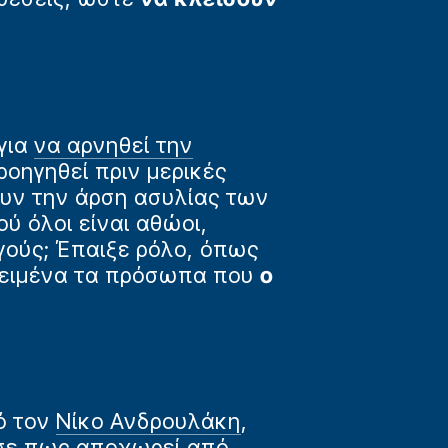
για
να αρνηθεί την
 προηγηθεί πριν μερικές
ουν την άρση ασυλίας των
ού όλοι είναι αθώοι,
γούς; Έπαιξε ρόλο, όπως
εθειμένα τα πρόσωπα που
ο
ό τον
Νίκο Ανδρουλάκη
,
σε πως αποχωρεί από