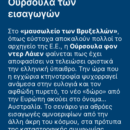
Ούρσουλα των
εισαγωγών
Στο
«μαυσωλείο των Βρυξελλών»
,
όπως εύστοχα αποκαλούν πολλοί το
αρχηγείο της Ε.Ε., η
Ούρσουλα φον
ντερ Λάιεν
φαίνεται πως έχει
αποφασίσει να τελειώσει οριστικά
την ελληνική ύπαιθρο. Την ώρα που
η εγχώρια κτηνοτροφία ψυχορραγεί
ανάμεσα στην ευλογιά και τον
αφθώδη πυρετό, το νέο «δώρο» από
την Ευρώπη ακούει στο όνομα...
Αυστραλία. Το σενάριο για αθρόες
εισαγωγές αμνοεριφίων από την
άλλη άκρη του κόσμου, στα πρότυπα
της καταστροφικής συμφωνίας