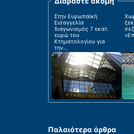
Διαβάστε ακόμη
Στην Ευρωπαϊκή
Χω
Εισαγγελία
ξεκ
διαγωνισμός 7 εκατ.
σεζ
ευρώ του
«Επ
Κτηματολογίου για
την...
Παλαιότερα άρθρα