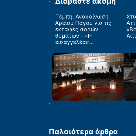
Διαβάστε ακόμη
Τέμπη: Ανακοίνωση
Χτ
Αρείου Πάγου για τις
Αττ
εκταφές σορών
«Βο
θυμάτων - «Η
Αι
εισαγγελέας...
Παλαιότερα άρθρα