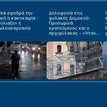
υπά σφοδρά την
Δολοφονία στις
ική η κακοκαιρία -
φυλακές Δομοκού:
ύλιαξε» η
Προσωρινά
τωλοακαρνανία
κρατούμενος και ο
αρχιφύλακας - «Ήταν...
γ